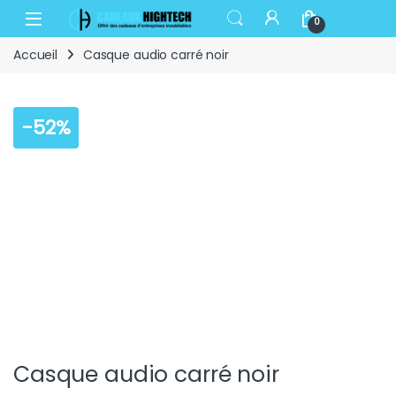
Skip to navigation
Skip to content
Open
0
Accueil
Casque audio carré noir
-
52%
Casque audio carré noir