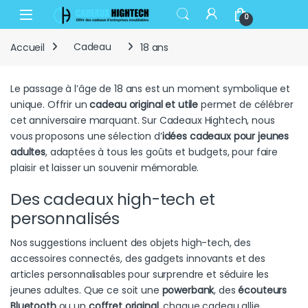
Skip to navigation
Skip to content
Open
0
Accueil
Cadeau
18 ans
Le passage à l’âge de 18 ans est un moment symbolique et
unique. Offrir un
cadeau original et utile
permet de célébrer
cet anniversaire marquant. Sur Cadeaux Hightech, nous
vous proposons une sélection d’
idées cadeaux pour jeunes
adultes
, adaptées à tous les goûts et budgets, pour faire
plaisir et laisser un souvenir mémorable.
Des cadeaux high-tech et
personnalisés
Nos suggestions incluent des objets high-tech, des
accessoires connectés, des gadgets innovants et des
articles personnalisables pour surprendre et séduire les
jeunes adultes. Que ce soit une
powerbank
, des
écouteurs
Bluetooth
ou un
coffret original
, chaque cadeau allie