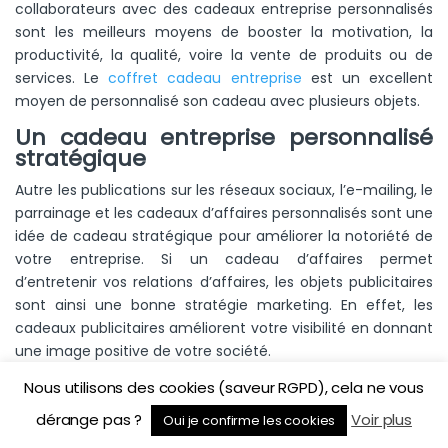
collaborateurs avec des cadeaux entreprise personnalisés
sont les meilleurs moyens de booster la motivation, la
productivité, la qualité, voire la vente de produits ou de
services. Le
coffret cadeau entreprise
est un excellent
moyen de personnalisé son cadeau avec plusieurs objets.
Un cadeau entreprise personnalisé
stratégique
Autre les publications sur les réseaux sociaux, l’e-mailing, le
parrainage et les cadeaux d’affaires personnalisés sont une
idée de cadeau stratégique pour améliorer la notoriété de
votre entreprise. Si un cadeau d’affaires permet
d’entretenir vos relations d’affaires, les objets publicitaires
sont ainsi une bonne stratégie marketing. En effet, les
cadeaux publicitaires améliorent votre visibilité en donnant
une image positive de votre société.
Nous utilisons des cookies (saveur RGPD), cela ne vous
Afin d’atteindre les objectifs fixés dans la réalisation de
votre projet de CE, tâchez de dénicher des offres
dérange pas ?
Voir plus
Oui je confirme les cookies
innovantes, c’est-à-dire suivre la tendance du moment. Le