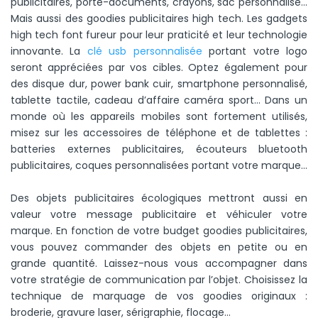
publicitaires, porte-documents, crayons, sac personnalisé…
Mais aussi des goodies publicitaires high tech. Les gadgets
high tech font fureur pour leur praticité et leur technologie
innovante. La
clé usb personnalisée
portant votre logo
seront appréciées par vos cibles. Optez également pour
des disque dur, power bank cuir, smartphone personnalisé,
tablette tactile, cadeau d’affaire caméra sport… Dans un
monde où les appareils mobiles sont fortement utilisés,
misez sur les accessoires de téléphone et de tablettes :
batteries externes publicitaires, écouteurs bluetooth
publicitaires, coques personnalisées portant votre marque…
Des objets publicitaires écologiques mettront aussi en
Dans cette catégorie, certaines entreprises choisissent égale
valeur votre message publicitaire et véhiculer votre
marque. En fonction de votre budget goodies publicitaires,
vous pouvez commander des objets en petite ou en
grande quantité. Laissez-nous vous accompagner dans
votre stratégie de communication par l’objet. Choisissez la
technique de marquage de vos goodies originaux :
broderie, gravure laser, sérigraphie, flocage…