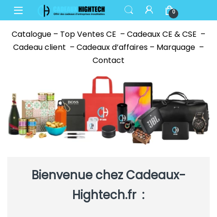
Skip to navigation
Skip to content
Open
0
Catalogue
–
Top Ventes CE
–
Cadeaux CE & CSE
–
Cadeau client
–
Cadeaux d’affaires
–
Marquage
–
Contact
Bienvenue chez Cadeaux-
Hightech.fr
: