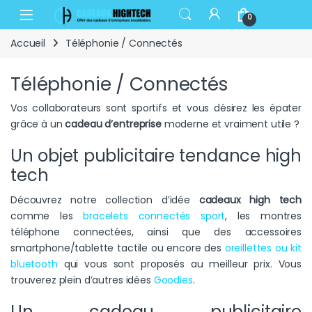
Skip to navigation
Skip to content
Open
0
Accueil
Téléphonie / Connectés
Téléphonie / Connectés
Vos collaborateurs sont sportifs et vous désirez les épater
grâce à un
cadeau d’entreprise
moderne et vraiment utile ?
Un objet publicitaire tendance high
tech
Découvrez notre collection d’idée
cadeaux high tech
comme les
bracelets connectés sport
, les montres
téléphone connectées, ainsi que des accessoires
smartphone/tablette tactile ou encore des
oreillettes ou kit
bluetooth
qui vous sont proposés au meilleur prix. Vous
trouverez plein d’autres idées
Goodies
.
Un cadeau publicitaire