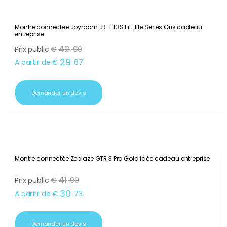
Montre connectée Joyroom JR-FT3S Fit-life Series Gris cadeau
entreprise
42
Prix public
€
.
90
29
A partir de
€
.
67
Demander un devis
Montre connectée Zeblaze GTR 3 Pro Gold idée cadeau entreprise
41
Prix public
€
.
90
30
A partir de
€
.
73