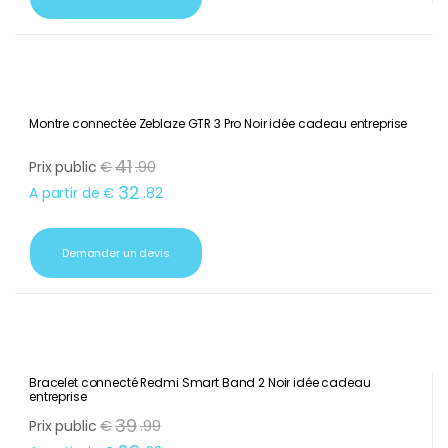
Demander un devis
Montre connectée Zeblaze GTR 3 Pro Noir idée cadeau entreprise
41
Prix public
€
.
90
32
A partir de
€
.
82
Demander un devis
Bracelet connecté Redmi Smart Band 2 Noir idée cadeau
entreprise