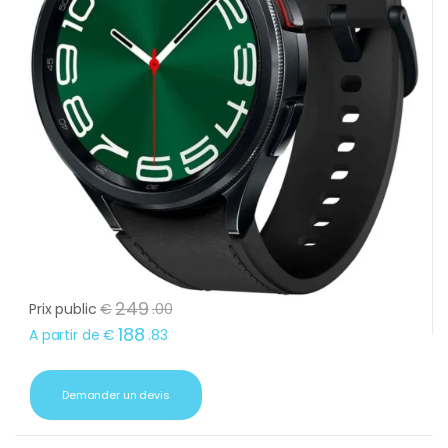
249
Prix public
€
.
00
188
A partir de
€
.
83
Demander un devis