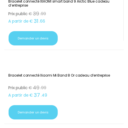
Bracelet connecté XIAOMI smart band 9 Arctic Blue cadeau
d’entreprise
39
Prix public
€
.
99
31
A partir de
€
.
66
Demander un devis
Bracelet connecté Xiaomi Mi Band 8 Or cadeau d’entreprise
49
Prix public
€
.
99
37
A partir de
€
.
49
Demander un devis