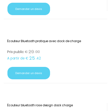
59
A partir de
€
.
42
Demander un devis
Écouteur Bluetooth pratique avec dock de charge
29
Prix public
€
.
90
25
A partir de
€
.
42
Demander un devis