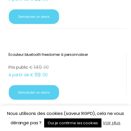
99
Prix public
€
.
00
92
A partir de
€
.
90
Demander un devis
Écouteur bluetooth freedomer à personnaliser
149
Prix public
€
.
00
119
A partir de
€
.
00
Demander un devis
Nous utilisons des cookies (saveur RGPD), cela ne vous
dérange pas ?
Voir plus
Oui je confirme les cookies