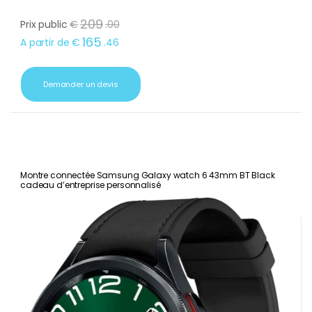
209
Prix public
€
.
00
165
A partir de
€
.
46
Demander un devis
Montre connectée Samsung Galaxy watch 6 43mm BT Black
cadeau d’entreprise personnalisé