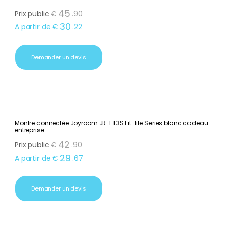
Montre connectée QCY WATCH GT Noir cadeau entreprise
45
Prix public
€
.
90
30
A partir de
€
.
22
Demander un devis
Montre connectée Joyroom JR-FT3S Fit-life Series blanc cadeau
entreprise
42
Prix public
€
.
90
29
A partir de
€
.
67
Demander un devis