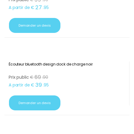
Smartwatch design Android & IOS
39
Prix public
€
.
90
27
A partir de
€
.
95
Demander un devis
Écouteur bluetooth design dock de charge noir
69
Prix public
€
.
90
39
A partir de
€
.
95
Demander un devis