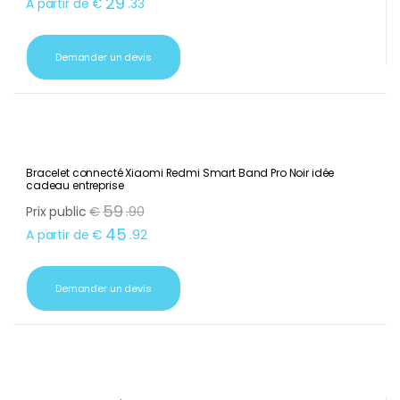
39
Prix public
€
.
99
29
A partir de
€
.
33
Demander un devis
Bracelet connecté Xiaomi Redmi Smart Band Pro Noir idée
cadeau entreprise
59
Prix public
€
.
90
45
A partir de
€
.
92
Demander un devis