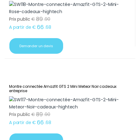
89
Prix public
€
.
90
66
A partir de
€
.
68
Demander un devis
Montre connectée Amazfit GTS 2 Mini Meteor Noir cadeaux
entreprise
89
Prix public
€
.
90
66
A partir de
€
.
68