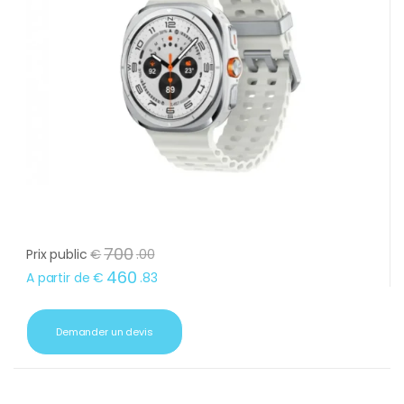
700
Prix public
€
.
00
460
A partir de
€
.
83
Demander un devis