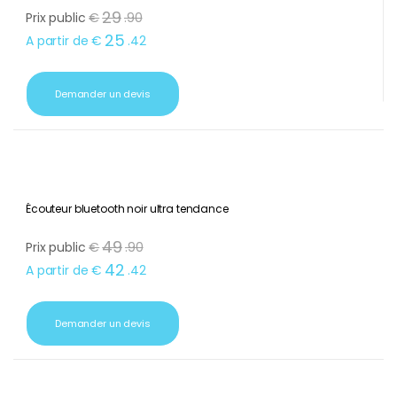
Écouteur bluetooth rose design dock charge
29
Prix public
€
.
90
25
A partir de
€
.
42
Demander un devis
Écouteur bluetooth noir ultra tendance
49
Prix public
€
.
90
42
A partir de
€
.
42
Demander un devis