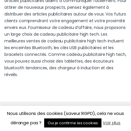
articles publicitaires aident à communiquer facilement. Pour
attirer de nouveaux prospects, pensez également à
distribuer des articles publicitaires autour de vous. Vos futurs
clients comprendront votre engagement et votre proximité
envers eux. Fournisseur de cadeau d’affaire, nous proposons
un large choix de cadeau publicitaire high tech. Les
meilleures ventes de cadeau publicitaire high tech incluent
les enceintes Bluetooth, les clés USB publicitaires et les
bracelets connectés. Comme cadeau publicitaire high tech,
vous pouvez aussi choisir des tablettes, des écouteurs
bluetooth tendances, des chargeur à induction et des
réveils.
Nos engagements
Nous utilisons des cookies (saveur RGPD), cela ne vous
dérange pas ?
Voir plus
Oui je confirme les cookies
Top des pages