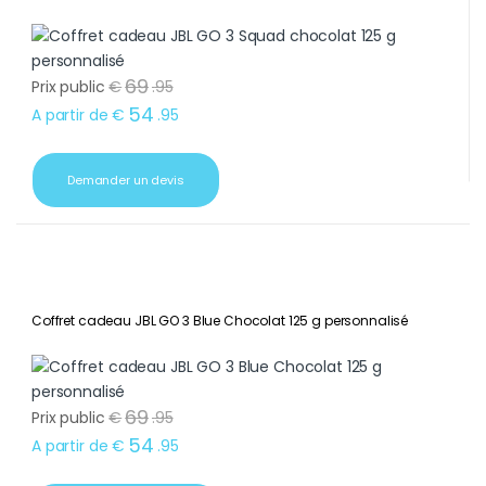
69
Prix public
€
.
95
54
A partir de
€
.
95
Demander un devis
Coffret cadeau JBL GO 3 Blue Chocolat 125 g personnalisé
69
Prix public
€
.
95
54
A partir de
€
.
95