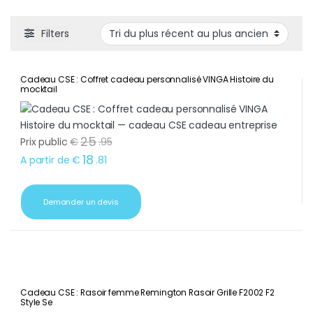
Filters
Cadeau CSE : Coffret cadeau personnalisé VINGA Histoire du
mocktail
25
Prix public
€
.
95
18
A partir de
€
.
81
Demander un devis
Cadeau CSE : Rasoir femme Remington Rasoir Grille F2002 F2
Style Se