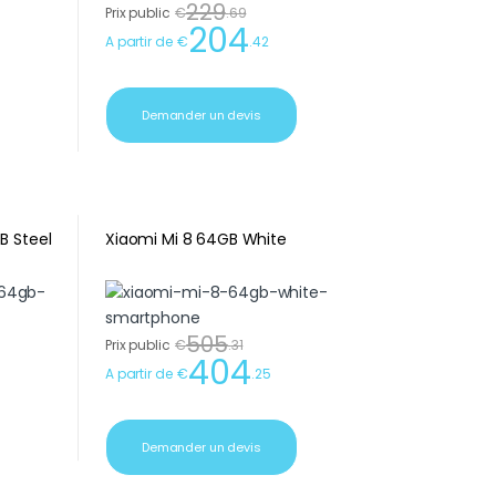
229
Prix public
€
.
69
204
A partir de
€
.
42
Demander un devis
B Steel
Xiaomi Mi 8 64GB White
505
Prix public
€
.
31
404
A partir de
€
.
25
Demander un devis