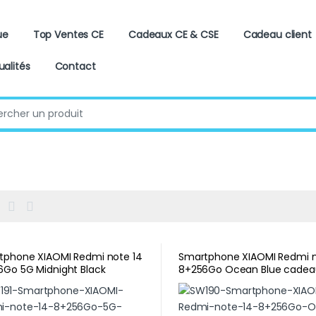
ue
Top Ventes CE
Cadeaux CE & CSE
Cadeau client
ualités
Contact
:
tphone XIAOMI Redmi note 14
Smartphone XIAOMI Redmi n
6Go 5G Midnight Black
8+256Go Ocean Blue cadea
u entreprise original
d’entreprise