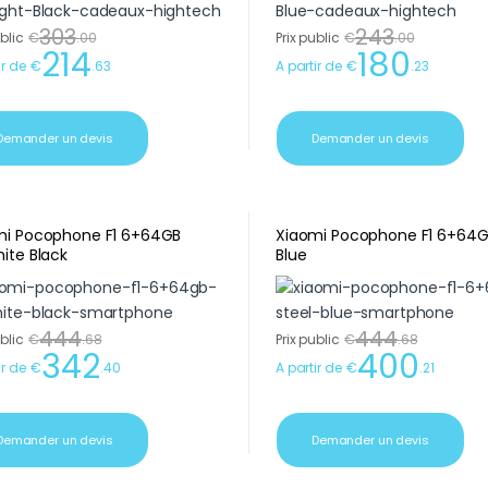
303
243
ublic
€
.
00
Prix public
€
.
00
214
180
ir de
€
.
63
A partir de
€
.
23
Demander un devis
Demander un devis
mi Pocophone F1 6+64GB
Xiaomi Pocophone F1 6+64G
ite Black
Blue
444
444
ublic
€
.
68
Prix public
€
.
68
342
400
ir de
€
.
40
A partir de
€
.
21
Demander un devis
Demander un devis