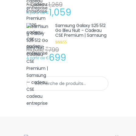
1,269
Note
4.75
Prix public
€
sur 5
1,059
A partir de
€
Samsung Galaxy S25 512
Go Bleu Nuit - Cadeau
CSE Premium | Samsung
799
Note
4.75
Prix public
€
sur 5
699
A partir de
€
Recherche pour :