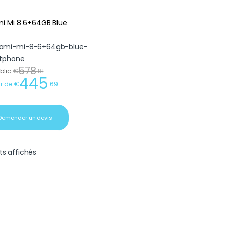
i Mi 8 6+64GB Blue
578
ublic
€
.
81
445
ir de
€
.
69
Demander un devis
Trié du plus récent au plus ancien
ts affichés