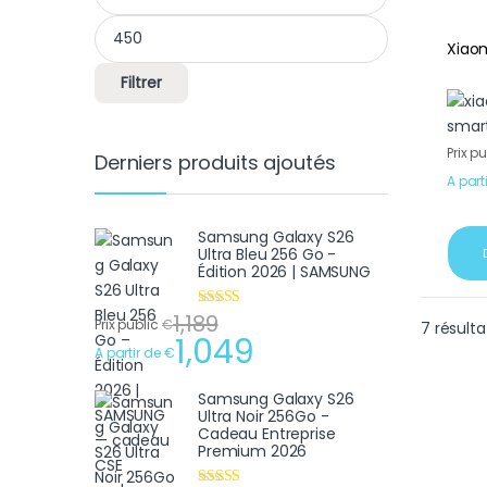
Xiaom
Filtrer
Prix p
Derniers produits ajoutés
A part
Samsung Galaxy S26
Ultra Bleu 256 Go -
Édition 2026 | SAMSUNG
1,189
Note
4.75
Prix public
€
7 résulta
sur 5
1,049
A partir de
€
Samsung Galaxy S26
Ultra Noir 256Go -
Cadeau Entreprise
Premium 2026