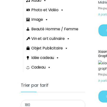
Audio
Prix p
Photo et Vidéo
A part
Image
Beauté Homme / Femme
Vin et art culinaire
Objet Publicitaire
Xiao
Graph
Idée cadeau
Cadeau
Prix p
A part
Trier par tarif
Prix min
Prix max