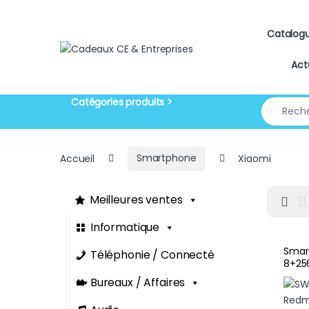
Skip to navigation
Skip to content
Catalog
Act
Search for
Accueil
Smartphone
Xiaomi
Meilleures ventes
Informatique
Smar
Téléphonie / Connecté
8+25
cadea
Bureaux / Affaires