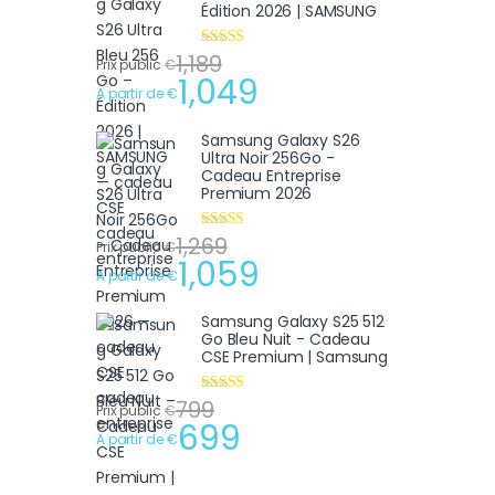
Édition 2026 | SAMSUNG
1,189
Note
4.75
Prix public
€
sur 5
1,049
A partir de
€
Samsung Galaxy S26
Ultra Noir 256Go -
Cadeau Entreprise
Premium 2026
1,269
Note
4.75
Prix public
€
sur 5
1,059
A partir de
€
Samsung Galaxy S25 512
Go Bleu Nuit - Cadeau
CSE Premium | Samsung
799
Note
4.75
Prix public
€
sur 5
699
A partir de
€