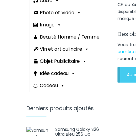
Audio
CE ou
c
disponib
Photo et Vidéo
marque a
Image
Des ob
Beauté Homme / Femme
Vous tro
Vin et art culinaire
caméra 
sauront v
Objet Publicitaire
Idée cadeau
Aucu
Cadeau
Derniers produits ajoutés
Samsung Galaxy S26
Ultra Bleu 256 Go -