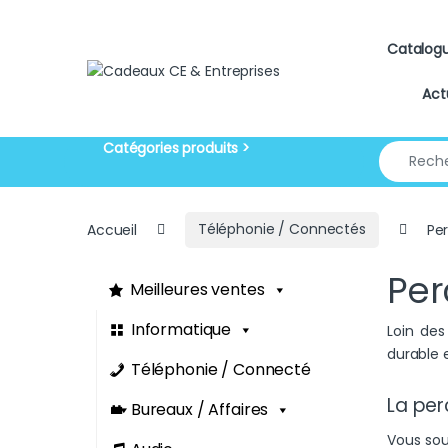
Skip to navigation
Skip to content
Catalog
Act
Search for
Accueil
Téléphonie / Connectés
Per
Per
Meilleures ventes
Informatique
Loin de
durable e
Téléphonie / Connecté
La per
Bureaux / Affaires
Vous sou