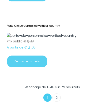
Porte Clé personnalisé vertical country
6
Prix public
€
.
13
3
A partir de
€
.
65
Demander un devis
Trié du plus ré
Affichage de 1–48 sur 79 résultats
1
2