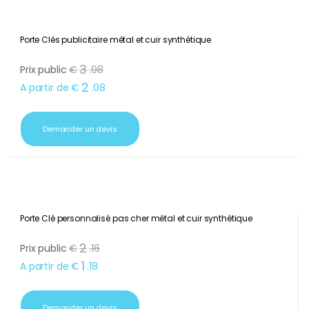
Porte Clés publicitaire métal et cuir synthétique
3
Prix public
€
.
98
2
A partir de
€
.
08
Demander un devis
Porte Clé personnalisé pas cher métal et cuir synthétique
2
Prix public
€
.
16
1
A partir de
€
.
18
Demander un devis