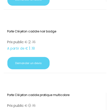
Porte Clé jeton caddie noir badge
2
Prix public
€
.
16
1
A partir de
€
.
18
Demander un devis
Porte Clé jeton caddie pratique multicolore
0
Prix public
€
.
16