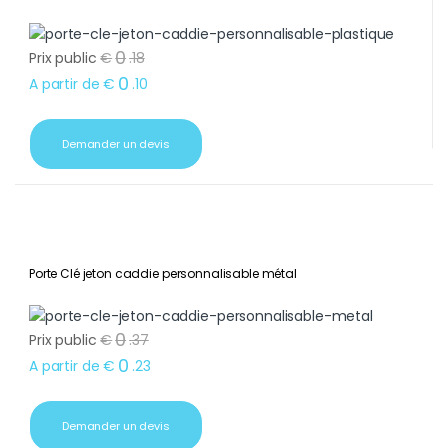
0
Prix public
€
.
18
0
A partir de
€
.
10
Demander un devis
Porte Clé jeton caddie personnalisable métal
0
Prix public
€
.
37
0
A partir de
€
.
23
Demander un devis