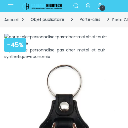
Skip to navigation
Skip to content
Open
0
Accueil
Objet publicitaire
Porte-clés
Porte C
-
45%