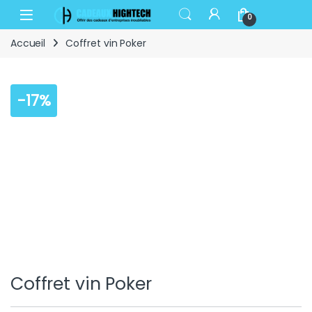
Skip to navigation
Skip to content
Open
0
Accueil
Coffret vin Poker
-
17%
Coffret vin Poker