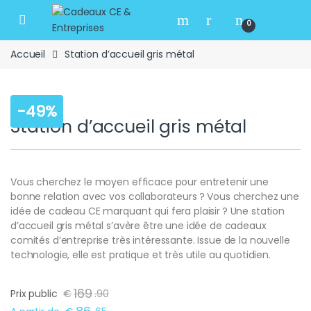
Skip to navigation
Skip to content
Open
0
Accueil
Station d’accueil gris métal
-
49%
Station d’accueil gris métal
Vous cherchez le moyen efficace pour entretenir une
bonne relation avec vos collaborateurs ? Vous cherchez une
idée de cadeau CE marquant qui fera plaisir ? Une station
d’accueil gris métal s’avère être une idée de cadeaux
comités d’entreprise très intéressante. Issue de la nouvelle
technologie, elle est pratique et très utile au quotidien.
169
Prix public
€
.
90