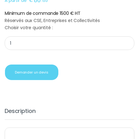
86
A partir de
€
.
65
Minimum de commande 1500 € HT
Réservés aux CSE, Entreprises et Collectivités
Choisir votre quantité :
Station d'accueil gris métal quantity
Demander un devis
Description