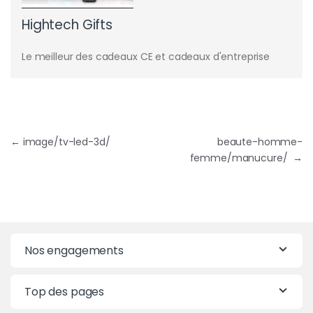
Hightech Gifts
Le meilleur des cadeaux CE et cadeaux d'entreprise
Navigation de l’article
←
image/tv-led-3d/
beaute-homme-
femme/manucure/
→
Nos engagements
Top des pages