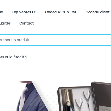
ue
Top Ventes CE
Cadeaux CE & CSE
Cadeau client
ualités
Contact
:
s et la fiscalité