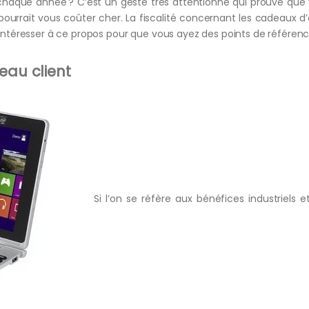
haque année ? C’est un geste très attentionné qui prouve que v
pourrait vous coûter cher. La fiscalité concernant les cadeaux d
s intéresser à ce propos pour que vous ayez des points de référence
eau client
Si l’on se réfère aux bénéfices industriels 