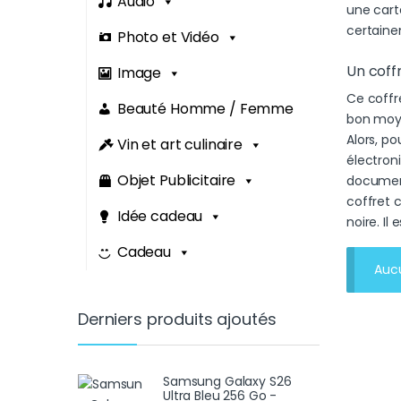
Audio
une cart
certaine
Photo et Vidéo
Un coff
Image
Ce coffre
Beauté Homme / Femme
bon moye
Alors, po
Vin et art culinaire
électron
Objet Publicitaire
document
coffret 
Idée cadeau
noire. I
Cadeau
Aucu
Derniers produits ajoutés
Samsung Galaxy S26
Ultra Bleu 256 Go -