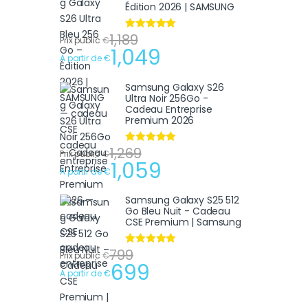
Édition 2026 | SAMSUNG
1,189
Note
4.75
Prix public
€
sur 5
1,049
A partir de
€
Samsung Galaxy S26
Ultra Noir 256Go -
Cadeau Entreprise
Premium 2026
1,269
Note
4.75
Prix public
€
sur 5
1,059
A partir de
€
Samsung Galaxy S25 512
Go Bleu Nuit - Cadeau
CSE Premium | Samsung
799
Note
4.75
Prix public
€
sur 5
699
A partir de
€