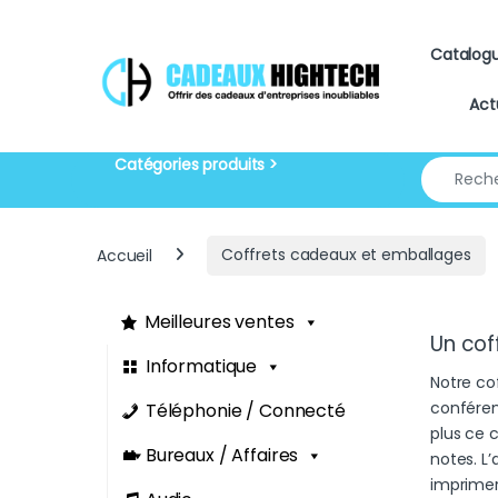
Skip to navigation
Skip to content
Catalog
Act
Search for
Accueil
Coffrets cadeaux et emballages
Meilleures ventes
Un cof
Informatique
Notre co
conférenc
Téléphonie / Connecté
plus ce 
Bureaux / Affaires
notes. L
imprimer