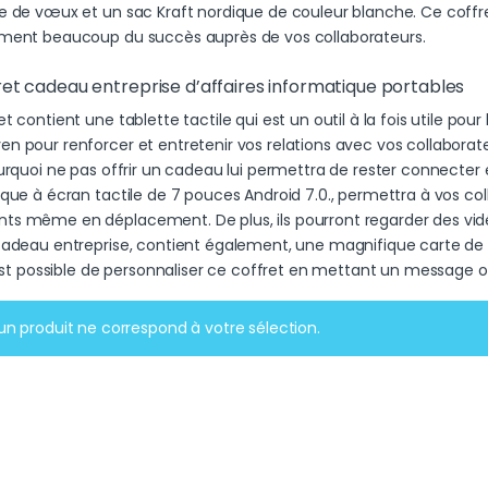
e de vœux et un sac Kraft nordique de couleur blanche. Ce coffr
ment beaucoup du succès auprès de vos collaborateurs.
ret cadeau entreprise d’affaires informatique portables
t contient une tablette tactile qui est un outil à la fois utile pour l
n pour renforcer et entretenir vos relations avec vos collabora
urquoi ne pas offrir un cadeau lui permettra de rester connecter e
ique à écran tactile de 7 pouces Android 7.0., permettra à vos col
s même en déplacement. De plus, ils pourront regarder des vidé
cadeau entreprise, contient également, une magnifique carte de v
l est possible de personnaliser ce coffret en mettant un message 
n produit ne correspond à votre sélection.