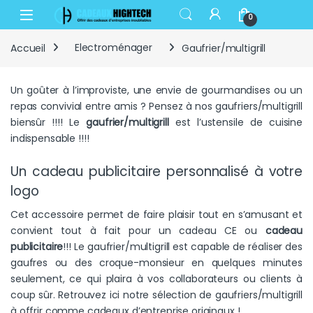
Skip to navigation
Skip to content
Open
0
Accueil
Electroménager
Gaufrier/multigrill
Un goûter à l’improviste, une envie de gourmandises ou un
repas convivial entre amis ? Pensez à nos gaufriers/multigrill
biensûr !!!! Le
gaufrier/multigrill
est l’ustensile de cuisine
indispensable !!!!
Un cadeau publicitaire personnalisé à votre
logo
Cet accessoire permet de faire plaisir tout en s’amusant et
convient tout à fait pour un cadeau CE ou
cadeau
publicitaire
!!! Le gaufrier/multigrill est capable de réaliser des
gaufres ou des croque-monsieur en quelques minutes
seulement, ce qui plaira à vos collaborateurs ou clients à
coup sûr. Retrouvez ici notre sélection de gaufriers/multigrill
à offrir comme cadeaux d’entreprise originaux !