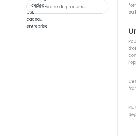
Recherche pour :
for
au 
U
Pou
d’o
com
l’o
Ces
fra
Plu
dég