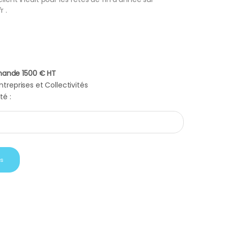
 .
ande 1500 € HT
treprises et Collectivités
té :
ent de chocolats gourmands quantity
is