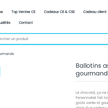
ue
Top Ventes CE
Cadeaux CE & CSE
Cadeau client
ualités
Contact
:
ourmands
Ballotins 
gourmand
Le chocolat, ça ne 
Personnalisé fait to
goûts variés et gou
choix d’un cadeau c