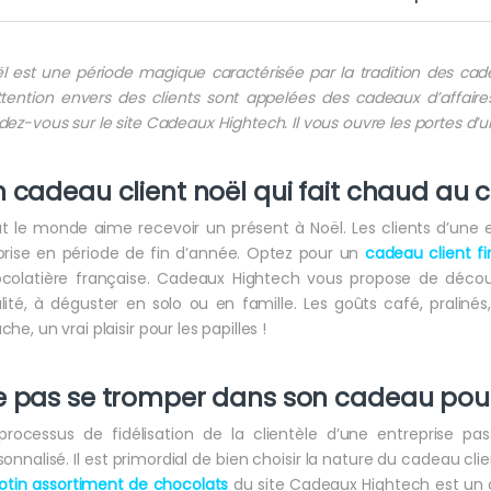
l est une période magique caractérisée par la tradition des cad
ttention envers des clients sont appelées des cadeaux d’affair
dez-vous sur le site Cadeaux Hightech. Il vous ouvre les portes d’u
 cadeau client noël qui fait chaud au
t le monde aime recevoir un présent à Noël. Les clients d’une 
prise en période de fin d’année. Optez pour un
cadeau client f
colatière française. Cadeaux Hightech vous propose de décou
lité, à déguster en solo ou en famille. Les goûts café, praliné
he, un vrai plaisir pour les papilles !
 pas se tromper dans son cadeau pour f
processus de fidélisation de la clientèle d’une entreprise pa
sonnalisé. Il est primordial de bien choisir la nature du cadeau clien
lotin assortiment de chocolats
du site Cadeaux Hightech est un ca