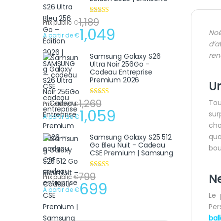
1,189
Note
4.75
Prix public
€
sur 5
1,049
Noë
A partir de
€
d’a
ren
Samsung Galaxy S26
Ultra Noir 256Go -
Cadeau Entreprise
Premium 2026
Un
1,269
Note
4.75
Tou
Prix public
€
sur 5
1,059
sur
A partir de
€
cho
qua
Samsung Galaxy S25 512
Go Bleu Nuit - Cadeau
bouc
CSE Premium | Samsung
799
Note
4.75
Ne
Prix public
€
sur 5
699
A partir de
€
Le 
Per
bal