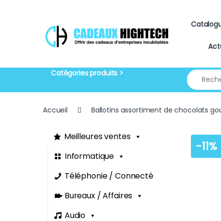
Skip to navigation
Skip to content
Catalog
Act
Search for
Accueil
Ballotins assortiment de chocolats g
Meilleures ventes
-
11%
Informatique
Téléphonie / Connecté
Bureaux / Affaires
Audio