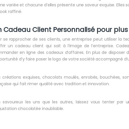
me variée et chacune d’elles présente une saveur exquise. Elles s
look raffiné.
n
Cadeau Client Personnalisé
pour plus
r se rapprocher de ses clients, une entreprise peut utiliser la te
ffrir un cadeau client qui soit à l’image de l’entreprise. Ca
mander en ligne des cadeaux d’affaires. En plus de disposer d’
pportunité d’y faire poser le logo de votre société accompagné d
 créations exquises, chocolats moulés, enrobés, bouchées, sont
nçaise qui fait rimer qualité avec tradition et innovation.
s savoureux les uns que les autres, laissez vous tenter pa
ustation chocolatée inoubliable.