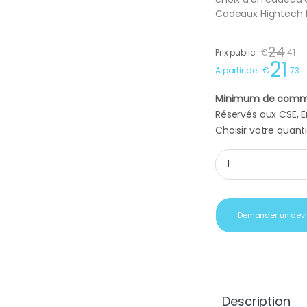
Cadeaux Hightech.fr
24
Prix public
€
.
41
21
A partir de
€
.
73
Minimum de comm
Réservés aux CSE, En
Choisir votre quanti
Ballotins assortim
Demander un dev
Description