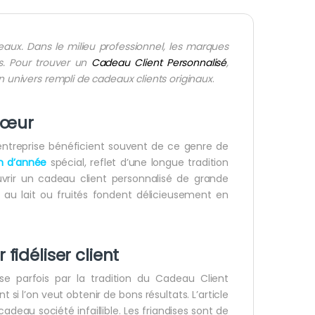
eaux. Dans le milieu professionnel, les marques
es. Pour trouver un
Cadeau Client Personnalisé
,
n univers rempli de cadeaux clients originaux
.
 cœur
entreprise bénéficient souvent de ce genre de
in d’année
spécial, reflet d’une longue tradition
vrir un cadeau client personnalisé de grande
s, au lait ou fruités fondent délicieusement en
idéliser client
sse parfois par la tradition du Cadeau Client
t si l’on veut obtenir de bons résultats. L’article
deau société infaillible. Les friandises sont de