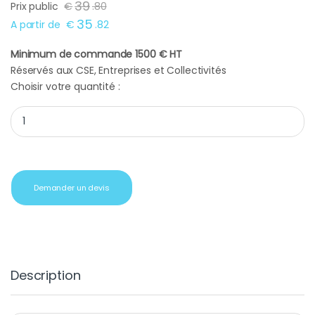
39
Prix public
€
.
80
35
A partir de
€
.
82
Minimum de commande 1500 € HT
Réservés aux CSE, Entreprises et Collectivités
Choisir votre quantité :
Batterie de secours miroir chrome quantity
Demander un devis
Description