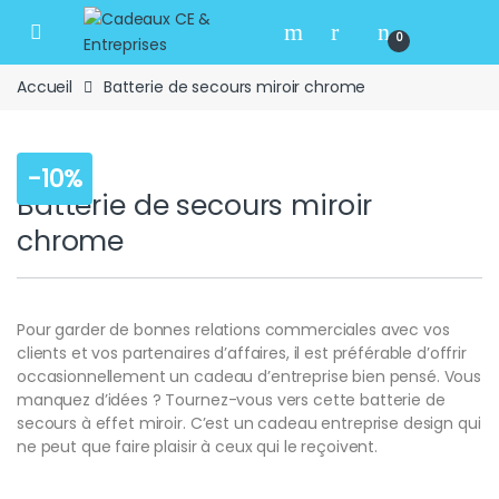
Skip to navigation
Skip to content
Open
0
Accueil
Batterie de secours miroir chrome
-
10%
Batterie de secours miroir
chrome
Pour garder de bonnes relations commerciales avec vos
clients et vos partenaires d’affaires, il est préférable d’offrir
occasionnellement un cadeau d’entreprise bien pensé. Vous
manquez d’idées ? Tournez-vous vers cette batterie de
secours à effet miroir. C’est un cadeau entreprise design qui
ne peut que faire plaisir à ceux qui le reçoivent.