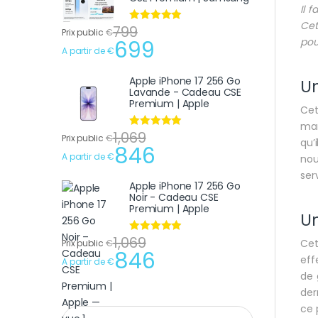
Il f
Cet
799
Note
4.75
Prix public
€
sur 5
pour
699
A partir de
€
Apple iPhone 17 256 Go
Un
Lavande - Cadeau CSE
Premium | Apple
Cet
mar
1,069
Note
4.75
Prix public
€
qu’
sur 5
846
A partir de
€
nou
ser
Apple iPhone 17 256 Go
Noir - Cadeau CSE
Premium | Apple
Un
1,069
Note
4.75
Ce
Prix public
€
sur 5
846
eff
A partir de
€
de 
der
ce 
Recherche pour :