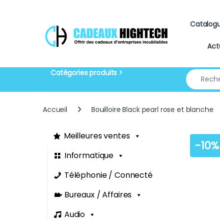
Skip to navigation
Skip to content
Catalog
Act
Search for
Accueil
Bouilloire Black pearl rose et blanche
Meilleures ventes
-
10%
Informatique
Téléphonie / Connecté
Bureaux / Affaires
Audio