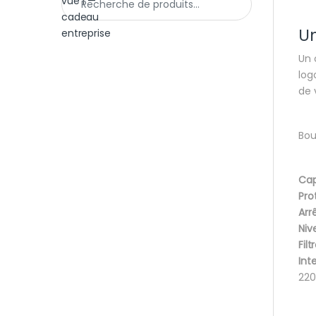
Un
Un 
log
de 
Bou
Cap
Pro
Arr
Niv
Filt
Int
220