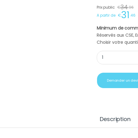
34
Prix public
€
.
96
31
A partir de
€
.
46
Minimum de comm
Réservés aux CSE, En
Choisir votre quanti
Bouilloire Black pea
Demander un dev
Description