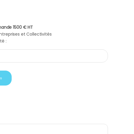
ande 1500 € HT
treprises et Collectivités
té :
rl rose et blanche quantity
is