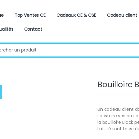
ue
Top Ventes CE
Cadeaux CE & CSE
Cadeau client
ualités
Contact
:
Bouilloire 
Un cadeau client do
satisfaire vos prosp
la bouilloire Black p
l’utilité sont tous 