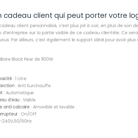
 cadeau client qui peut porter votre lo
cadeau client personnalisé, c’est plus joli à voir, en plus de so
o d’entreprise sur la partie visible de ce cadeau clientèle. Ce se
vous. Par ailleurs, c’est également le support idéal pour avoir plus de
illoire Black Pear de 1100W
acité
: 1 Litre
tection
: Anti Surchauffe
êt
: Automatique
eau d’eau
: Visible
re anti calcaire
: Amovible et lavable
errupteur
: On/Off
-240V,50/60Hz