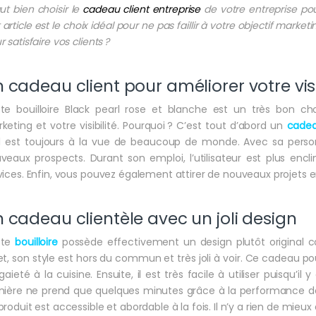
aut bien choisir le
cadeau client entreprise
de votre entreprise pour
 article est le choix idéal pour ne pas faillir à votre objectif mark
 satisfaire vos clients ?
 cadeau client pour améliorer votre visi
te bouilloire Black pearl rose et blanche est un très bon ch
keting et votre visibilité. Pourquoi ? C’est tout d’abord un
cadea
il est toujours à la vue de beaucoup de monde. Avec sa person
veaux prospects. Durant son emploi, l’utilisateur est plus encl
vices. Enfin, vous pouvez également attirer de nouveaux projets en
 cadeau clientèle avec un joli design
tte
bouilloire
possède effectivement un design plutôt original 
et, son style est hors du commun et très joli à voir. Ce cadeau po
gaieté à la cuisine. Ensuite, il est très facile à utiliser puisqu’il 
nière ne prend que quelques minutes grâce à la performance de l’
produit est accessible et abordable à la fois. Il n’y a rien de mieu