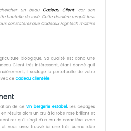
rechercher un beau
Cadeau Client
, car son
e bouteille de rosé. Cette dernière remplit tous
 Vous constaterez que Cadeaux Hightech maîtrise
 agriculture biologique. Sa qualité est donc une
deau Client très intéressant, étant donné qu’il
cièrement, il soulage le portefeuille de votre
 avec ce
cadeau clientèle
.
ment
aration de ce
vin bergerie estabel
.
Les cépages
n résulte alors un cru à la robe rose brillant et
sentirez qu’il s’agit d’un cru de caractère, avec
es, et vous avez trouvé ici une très bonne idée