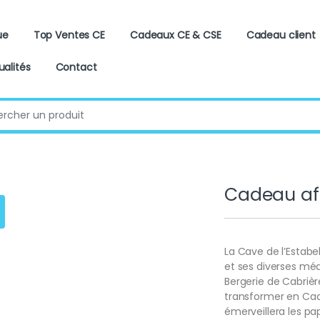
ue
Top Ventes CE
Cadeaux CE & CSE
Cadeau client
ualités
Contact
:
Cadeau aff
La Cave de l’Estabe
et ses diverses méd
Bergerie de Cabrière
transformer en Cad
émerveillera les pap