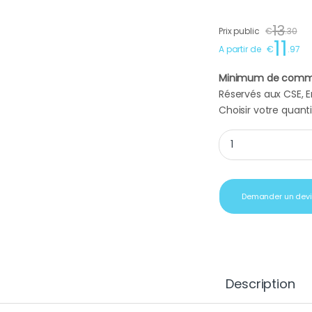
13
Prix public
€
.
30
11
A partir de
€
.
97
Minimum de comm
Réservés aux CSE, En
Choisir votre quanti
Cadeau affaire vin 
Demander un dev
Description