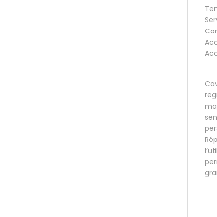
Tem
Ser
Con
Acc
Acc
Cav
reg
maj
sen
per
Rép
l’u
per
gra