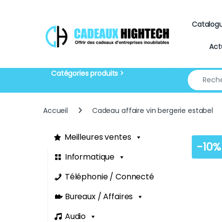
Skip to navigation
Skip to content
Catalog
Act
Search for
Accueil
Cadeau affaire vin bergerie estabel
Meilleures ventes
-
10%
Informatique
Téléphonie / Connecté
Bureaux / Affaires
Audio