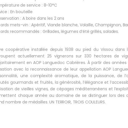
pérature de service : 8-10°C
vice : En bouteille
servation : A boire dans les 2 ans
ords mets-vin : Apéritif, Viande blanche, Volaille, Champignon, B
ords recommandés : Grillades, légumes d’été grillés, salades.
e coopérative installée depuis 1938 au pied du Vissou dans le
roupent actuellement 25 vignerons sur 330 hectares de vig
oritairement en AOP Languedoc Cabrières. À partir des années 1
sation avec la reconnaissance de leur appellation AOP Langued
sonnalité, une complexité aromatique, de la puissance, de 
utés gourmands et fruités, la générosité, l’élégance et l’accessib
tilisation de vieilles vignes, de cépages méditerranéens et l’explo
mettent chaque année au domaine de se distinguer lors des d
nd nombre de médailles. UN TERROIR, TROIS COULEURS.