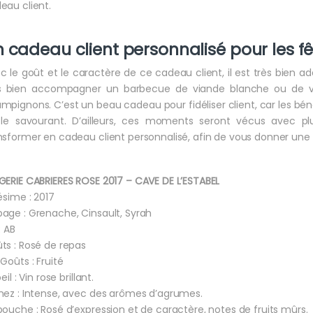
eau client.
 cadeau client personnalisé pour les f
c le goût et le caractère de ce cadeau client, il est très bien ad
s bien accompagner un barbecue de viande blanche ou de vol
mpignons. C’est un beau cadeau pour fidéliser client, car les bé
le savourant. D’ailleurs, ces moments seront vécus avec plus
nsformer en cadeau client personnalisé, afin de vous donner une me
GERIE CABRIERES ROSE 2017 – CAVE DE L’ESTABEL
lésime : 2017
age : Grenache, Cinsault, Syrah
: AB
ts : Rosé de repas
 Goûts : Fruité
oeil : Vin rose brillant.
nez : Intense, avec des arômes d’agrumes.
bouche : Rosé d’expression et de caractère, notes de fruits mûrs.