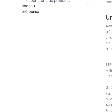
cad
Un
Ave
trè
cha
en 
tra
BER
Mil
Cép
Bio 
Goû
Par
A l’
Au 
En 