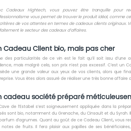
ec Cadeaux Hightech, vous pouvez être tranquille pour 
fessionnalisme vous permet de trouver le produit idéal, comme cett
 critères de vos attentes en termes de cadeaux clients originaux.
faitement le secteur des cadeaux d’affaires.
 Cadeau Client bio, mais pas cher
ne des particularités de ce vin est le fait qu’il soit issu d’une
dence, mais malgré cela, son prix n’est pas excessif. C’est un Ca
sède une grande valeur aux yeux de vos clients, alors que finan
reprise. Vous êtes alors assuré de réaliser une très bonne affaire
n cadeau société préparé méticuleuse
Cave de l’Estabel s’est soigneusement appliquée dans la prép
lisés sont bio, notamment du Grenache, du Cinsault et du Syrah. Il e
parfum d’agrumes. Quant au goût de ce Cadeau Client
,
vous res
 notes de fruits. Il fera plaisir aux papilles de ses bénéficiair