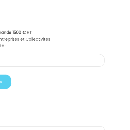
ande 1500 € HT
treprises et Collectivités
té :
bergerie estabel quantity
is