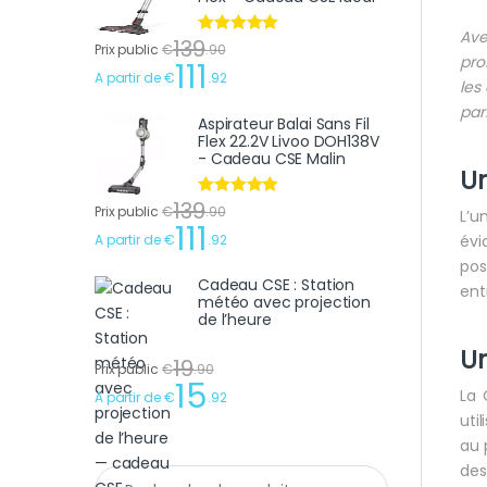
Av
139
Note
4.75
Prix public
€
.
90
pro
sur 5
111
A partir de
€
.
92
les
par
Aspirateur Balai Sans Fil
Flex 22.2V Livoo DOH138V
- Cadeau CSE Malin
Un
139
Note
4.75
Prix public
€
.
90
L’u
sur 5
111
A partir de
€
.
92
évi
pos
Cadeau CSE : Station
ent
météo avec projection
de l’heure
U
19
Prix public
€
.
90
15
La 
A partir de
€
.
92
uti
au 
des
Recherche pour :