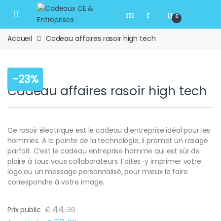
Skip to navigation
Skip to content
Open
0
Accueil
Cadeau affaires rasoir high tech
-
23%
Cadeau affaires rasoir high tech
Ce rasoir électrique est le cadeau d’entreprise idéal pour les
hommes. A la pointe de la technologie, il promet un rasage
parfait. C’est le cadeau entreprise homme qui est sûr de
plaire à tous vous collaborateurs. Faites-y imprimer votre
logo ou un message personnalisé, pour mieux le faire
correspondre à votre image.
44
Prix public
€
.
30