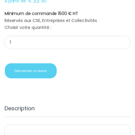
33
A partir de
€
.
90
Minimum de commande 1500 € HT
Réservés aux CSE, Entreprises et Collectivités
Choisir votre quantité :
Cadeau affaires rasoir high tech quantity
Demander un devis
Description