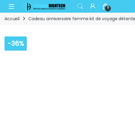
Skip to navigation
Skip to content
Open
0
Accueil
Cadeau anniversaire femme kit de voyage détent
-
36%