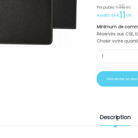
15
Prix public
€
.
80
11
A partir de
€
.
06
Minimum de comm
Réservés aux CSE, En
Choisir votre quanti
Housse tablette tact
Demander un devi
Description