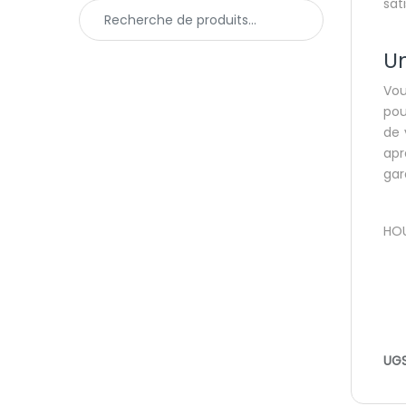
sat
Recherche pour :
Un
Vou
pou
de 
apr
gar
HOU
UGS