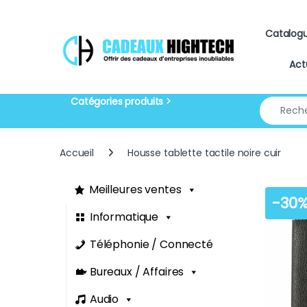
Skip to navigation
Skip to content
Catalog
Act
Search for
Accueil
Housse tablette tactile noire cuir
Meilleures ventes
-
30
Informatique
Téléphonie / Connecté
Bureaux / Affaires
Audio