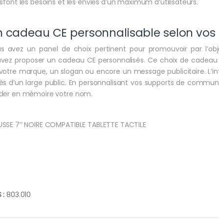
isfont les besoins et les envies d’un maximum d’utilisateurs.
 cadeau CE personnalisable selon vos 
s avez un panel de choix pertinent pour promouvoir par l’obje
vez proposer un cadeau CE personnalisés. Ce choix de cadeau e
votre marque, un slogan ou encore un message publicitaire. L’inté
ès d’un large public. En personnalisant vos supports de communica
der en mémoire votre nom.
SSE 7’’ NOIRE COMPATIBLE TABLETTE TACTILE
 :
803.010