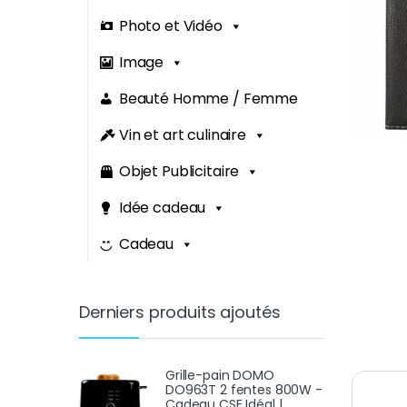
Photo et Vidéo
Image
Beauté Homme / Femme
Vin et art culinaire
Objet Publicitaire
Idée cadeau
Cadeau
Derniers produits ajoutés
Grille-pain DOMO
DO963T 2 fentes 800W -
Cadeau CSE Idéal |