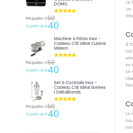
Le 
DOMO
ce 
trè
50
Note
4.75
Prix public
€
sur 5
40
A partir de
€
C
Machine à Pâtes Inox -
Cadeau CSE Idéal Cuisine
À l
Maison
cet
uni
50
Note
4.75
Prix public
€
sa 
sur 5
40
A partir de
€
se 
cli
Set à Cocktails Inox -
fer
Cadeau CSE Idéal Soirées
| DeltaBrands
Ca
50
Note
4.75
Prix public
€
sur 5
40
Le 
A partir de
€
nou
not