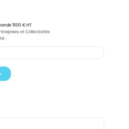
ande 1500 € HT
treprises et Collectivités
té :
ile noire cuir quantity
s