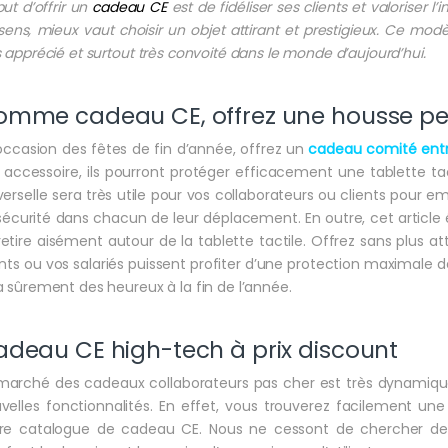
but d’offrir un
cadeau CE
est de fidéliser ses clients et valoriser 
sens, mieux vaut choisir un objet attirant et prestigieux. Ce mo
s apprécié et surtout très convoité dans le monde d’aujourd’hui.
omme cadeau CE, offrez une housse pe
’occasion des fêtes de fin d’année, offrez un
cadeau comité ent
 accessoire, ils pourront protéger efficacement une tablette ta
verselle sera très utile pour vos collaborateurs ou clients pour emp
sécurité dans chacun de leur déplacement. En outre, cet article
retire aisément autour de la tablette tactile. Offrez sans plus
ents ou vos salariés puissent profiter d’une protection maximale d
a sûrement des heureux à la fin de l’année.
deau CE high-tech à prix discount
marché des cadeaux collaborateurs pas cher est très dynamique
velles fonctionnalités. En effet, vous trouverez facilement un
re catalogue de cadeau CE. Nous ne cessont de chercher des