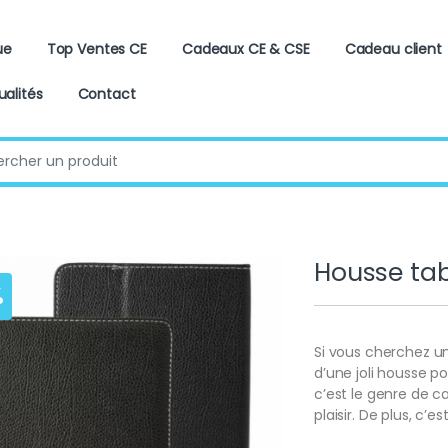
ue
Top Ventes CE
Cadeaux CE & CSE
Cadeau client
ualités
Contact
:
Housse tabl
%
Si vous cherchez un
d’une joli housse pou
c’est le genre de c
plaisir. De plus, c’e