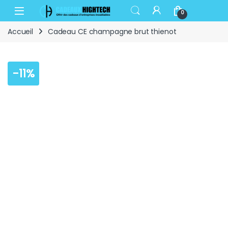
Skip to navigation
Skip to content
Open
0
Accueil
Cadeau CE champagne brut thienot
-
11%