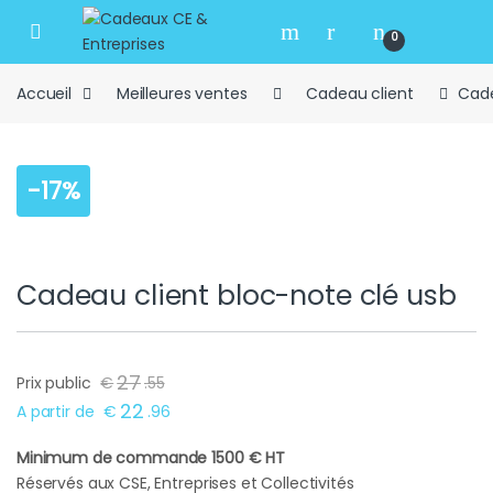
Skip to navigation
Skip to content
Open
0
Accueil
Meilleures ventes
Cadeau client
Cade
-
17%
Cadeau client bloc-note clé usb
27
Prix public
€
.
55
22
A partir de
€
.
96
Minimum de commande 1500 € HT
Réservés aux CSE, Entreprises et Collectivités