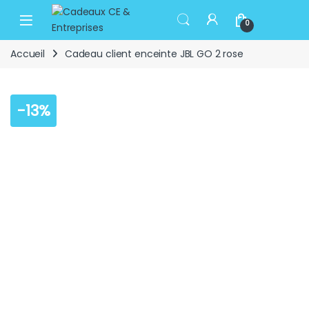
Skip to navigation
Skip to content
Open
0
Accueil
Cadeau client enceinte JBL GO 2 rose
-
13%