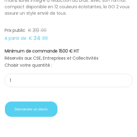
mains libres intégré à réduction du bruit. Avec son format
compact disponible en 12 couleurs éclatantes, la GO 2 vous
assure un style envié de tous.
39
Prix public
€
.
99
34
A partir de
€
.
99
Minimum de commande 1500 € HT
Réservés aux CSE, Entreprises et Collectivités
Choisir votre quantité :
Cadeau client enceinte JBL GO 2 rose quantity
Demander un devis