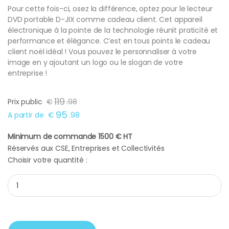
Pour cette fois-ci, osez la différence, optez pour le lecteur
DVD portable D-JIX comme cadeau client. Cet appareil
électronique à la pointe de la technologie réunit praticité et
performance et élégance. C’est en tous points le cadeau
client noël idéal ! Vous pouvez le personnaliser à votre
image en y ajoutant un logo ou le slogan de votre
entreprise !
119
Prix public
€
.
98
95
A partir de
€
.
98
Minimum de commande 1500 € HT
Réservés aux CSE, Entreprises et Collectivités
Choisir votre quantité :
Cadeau client lecteur DVD portable D-JIX quantity