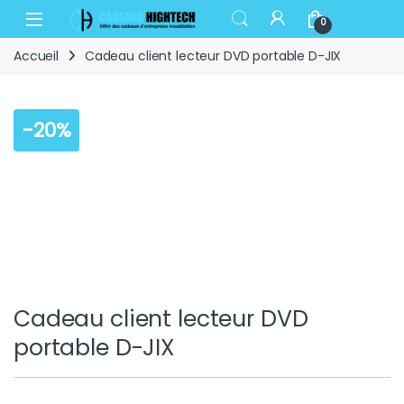
Skip to navigation
Skip to content
Open
0
Accueil
Cadeau client lecteur DVD portable D-JIX
-
20%
Cadeau client lecteur DVD
portable D-JIX