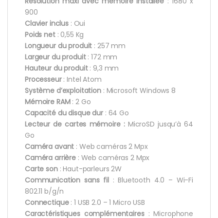
Résolution maxi avec mémoire installée
: 1680 x
900
Clavier inclus
: Oui
Poids net
: 0,55 Kg
Longueur du produit
: 257 mm
Largeur du produit
: 172 mm
Hauteur du produit
: 9,3 mm
Processeur
: Intel Atom
Système d’exploitation
: Microsoft Windows 8
Mémoire RAM
: 2 Go
Capacité du disque dur
: 64 Go
Lecteur de cartes mémoire :
MicroSD jusqu’à 64
Go
Caméra avant
: Web caméras 2 Mpx
Caméra arrière
: Web caméras 2 Mpx
Carte son
: Haut-parleurs 2W
Communication sans fil
: Bluetooth 4.0 – Wi-Fi
802.11 b/g/n
Connectique
: 1 USB 2.0 – 1 Micro USB
Caractéristiques complémentaires
: Microphone