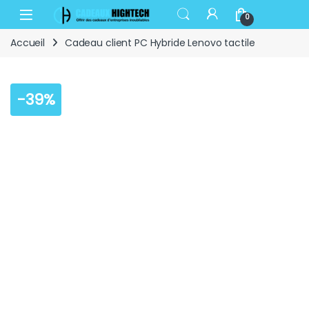
Skip to navigation
Skip to content
Open
0
Accueil
Cadeau client PC Hybride Lenovo tactile
-
39%