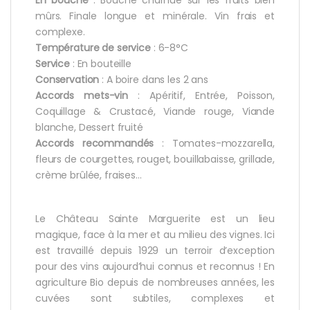
En bouche
: Bouche charnue sur les fruits bien
mûrs. Finale longue et minérale. Vin frais et
complexe.
Température de service
: 6-8°C
Service
: En bouteille
Conservation
: A boire dans les 2 ans
Accords mets-vin
: Apéritif, Entrée, Poisson,
Coquillage & Crustacé, Viande rouge, Viande
blanche, Dessert fruité
Accords recommandés
: Tomates-mozzarella,
fleurs de courgettes, rouget, bouillabaisse, grillade,
crème brûlée, fraises…
Le Château Sainte Marguerite est un lieu
magique, face à la mer et au milieu des vignes. Ici
est travaillé depuis 1929 un terroir d’exception
pour des vins aujourd’hui connus et reconnus ! En
agriculture Bio depuis de nombreuses années, les
cuvées sont subtiles, complexes et