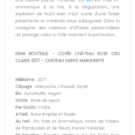
une subtile pointe minérale. Ce
vin
est frais et
aromatique à la fois. À la dégustation, une
explosion de fruits bien mûrs suivie d’une finale
persistante et minérale vous subjuguera. Dans la
catégorie des cadeaux d’affaires personnalisés
de prestige, celui-ci frôle vraiment la perfection.
DEMI BOUTEILLE – CUVÉE CHÂTEAU ROSE CRU
CLASSE 2017 – CHÂTEAU SAINTE MARGUERITE
Millésime
: 2017
Cépage
: Grenache, Cinsault, Syrah
Bio
: Eurofeuille, Vegan
Goûts
: Rosé de repas
Par Goûts
: Fruité
A l’œil
: Robe limpide et fluide.
Au nez
: Fin, frais et aromatique, notes de fraises,
de framboises et de fleurs. Pointe minérale.