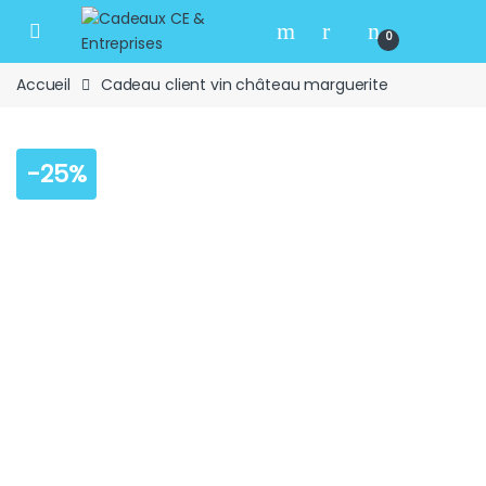
Skip to navigation
Skip to content
Open
0
Accueil
Cadeau client vin château marguerite
-
25%