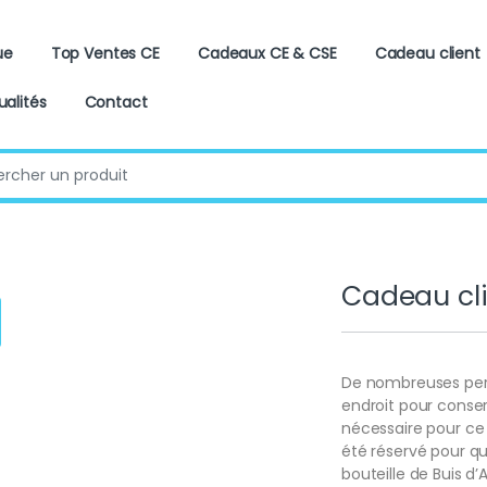
ue
Top Ventes CE
Cadeaux CE & CSE
Cadeau client
ualités
Contact
:
Cadeau cli
De nombreuses per
endroit pour conse
nécessaire pour ce 
été réservé pour q
bouteille de Buis d