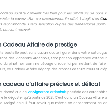
cadeau société convient très bien pour les amateurs de bons v
récier la saveur d’un cru exceptionnel. En effet, il s’agit d’un
Cad
s recommande. Il fera sensation auprès des bénéficiaires parmi
ils peuvent recevoir.
 Cadeau Affaire de prestige
te bouteille peut sans aucun doute figurer dans votre catalog
urons des Vignerons Ardéchois, tant par son apparence extérieu
c du pinot noir comme cépage unique, lui permettant de faire re
leurs, ce Cadeau Affaire dégage des arômes de fruits mûrs et d’épi
 cadeau d’affaire précieux et délicat
nt donné que ce
vin vignerons ardechois
possède des caractérist
ne le déguster qu’à partir de 2021. C’est donc un Cadeau Affaire 
e. Malgré cela, il faut savoir que même en consommant ce cade