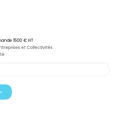
ande 1500 € HT
treprises et Collectivités
té :
ignerons ardechois quantity
is