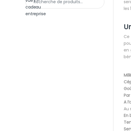
ser
les
Un
Ce 
pou
en 
bén
Mil
Cé
Goû
Par
A l’
Au 
En 
Tem
Ser