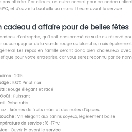
a pas altérée. Par ailleurs, un autre conseil pour ce cadeau clie
 16°C, et d’ouvrir la bouteille au moins 1 heure avant le service.
 cadeau d affaire pour de belles fêtes
cadeau d’entreprise, qu’il soit consommé de suite ou réservé pou
r accompagner de la viande rouge ou blanche, mais également de
général. Les repas en famille seront donc bien chaleureux avec
éfique pour votre entreprise, car vous serez reconnu par de no
lésime
: 2015
page
: 100% Pinot noir
ts
: Rouge élégant et racé
 Goût
: Puissant
œil
: Robe rubis
nez : Arômes de fruits mûrs et des notes d’épices.
bouche
: Vin élégant aux tanins soyeux, légèrement boisé
pérature de service
: 16-17°C
vice
: Ouvrir 1h avant le
service