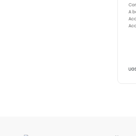
Con
A b
Acc
Ac
UGS