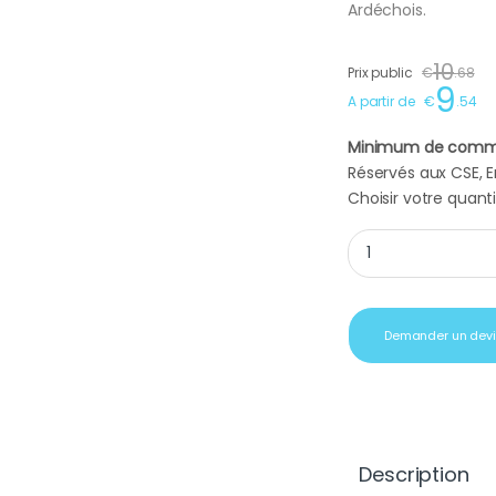
Ardéchois.
10
Prix public
€
.
68
9
A partir de
€
.
54
Minimum de comm
Réservés aux CSE, En
Choisir votre quanti
Cadeau client vin v
Demander un dev
Description