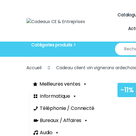
Skip to navigation
Skip to content
Catalog
Act
Search for
Accueil
Cadeau client vin vignerons ardechois
Meilleures ventes
-
11%
Informatique
Téléphonie / Connecté
Bureaux / Affaires
Audio