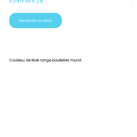
28
A partir de
€
Demander un devis
Cadeau de Noël range bouteilles mural