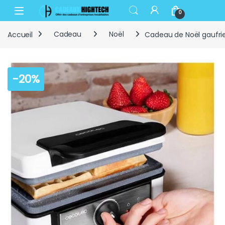
Skip to navigation
Skip to content
Open
0
Accueil
Cadeau
Noël
Cadeau de Noël gaufri
-
20%