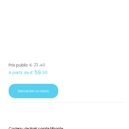
71
Prix public
€
.
40
59
A partir de
€
.
50
Demander un devis
Cadeau de Noël carafe filtrante