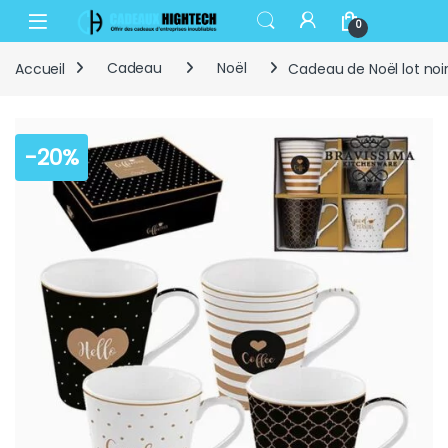
Skip to navigation
Skip to content
Open
0
Accueil
Cadeau
Noël
Cadeau de Noël lot noi
-
20%