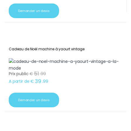
Demander un devis
Cadeau de Noël machine à yaourt vintage
51
Prix public
€
.
99
39
A partir de
€
.
99
Demander un devis