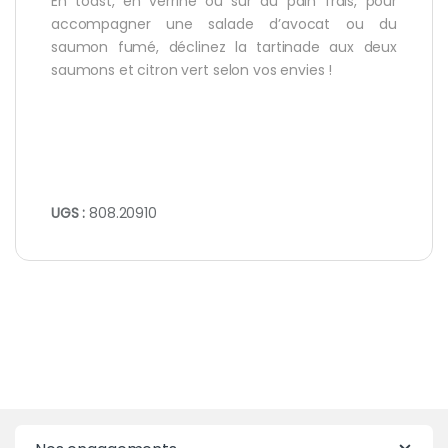
En toast, en verrine ou sur du pain frais, pour
accompagner une salade d’avocat ou du
saumon fumé, déclinez la tartinade aux deux
saumons et citron vert selon vos envies !
UGS :
808.20910