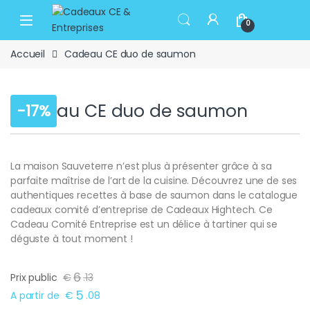
Skip to navigation
Skip to content
Open
0
Accueil
Cadeau CE duo de saumon
Cadeau CE duo de saumon
-
17%
La maison Sauveterre n’est plus à présenter grâce à sa
parfaite maîtrise de l’art de la cuisine. Découvrez une de ses
authentiques recettes à base de saumon dans le catalogue
cadeaux comité d’entreprise de Cadeaux Hightech. Ce
Cadeau Comité Entreprise est un délice à tartiner qui se
déguste à tout moment !
6
Prix public
€
.
13
5
A partir de
€
.
08