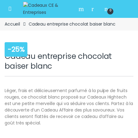
Skip to navigation
Skip to content
Open
0
Accueil
Cadeau entreprise chocolat baiser blanc
-
25%
Cadeau entreprise chocolat
baiser blanc
Léger, frais et délicieusement parfumé à la pulpe de fruits
rouges, ce chocolat blanc proposé sur Cadeaux Hightech
est une petite merveille qui va séduire vos clients. Partez à la
découverte d’un Cadeau Affaire des plus savoureux. Vos
clients seront flattés de recevoir ce cadeau d’affaire au
goût très spécial.