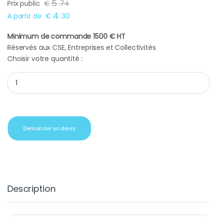
5
Prix public
€
.
74
4
A partir de
€
.
30
Minimum de commande 1500 € HT
Réservés aux CSE, Entreprises et Collectivités
Choisir votre quantité :
Cadeau entreprise chocolat baiser blanc quantity
Demander un devis
Description