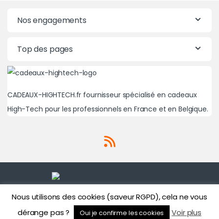
Nos engagements
Top des pages
CADEAUX-HIGHTECH.fr fournisseur spécialisé en cadeaux
High-Tech pour les professionnels en France et en Belgique.
Nous utilisons des cookies (saveur RGPD), cela ne vous
Une question? Un besoin?
01 71 43 43 86
dérange pas ?
Voir plus
Oui je confirme les cookies