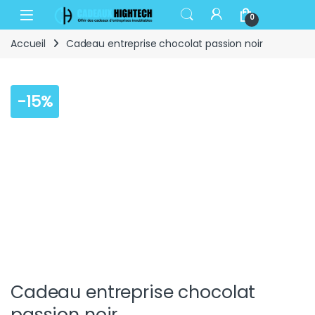
Skip to navigation
Skip to content
Open
0
Accueil
Cadeau entreprise chocolat passion noir
-
15%
Cadeau entreprise chocolat
passion noir