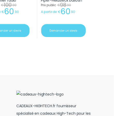
100
98
€
.
90
Prix public
€
.
90
60
60
e
€
.
90
A partir de
€
.
90
nder un devis
Demander un devis
CADEAUX-HIGHTECH.fr fournisseur
spécialisé en cadeaux High-Tech pour les