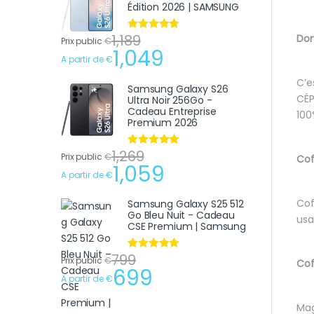
Édition 2026 | SAMSUNG
1,189
Dom
Note
4.75
Prix public
€
sur 5
1,049
A partir de
€
C’e
Samsung Galaxy S26
CÉ
Ultra Noir 256Go -
Cadeau Entreprise
10
Premium 2026
1,269
Note
4.75
Prix public
€
Cof
sur 5
1,059
A partir de
€
Cof
Samsung Galaxy S25 512
Go Bleu Nuit - Cadeau
usa
CSE Premium | Samsung
799
Note
4.75
Prix public
€
Cof
sur 5
699
A partir de
€
Mag