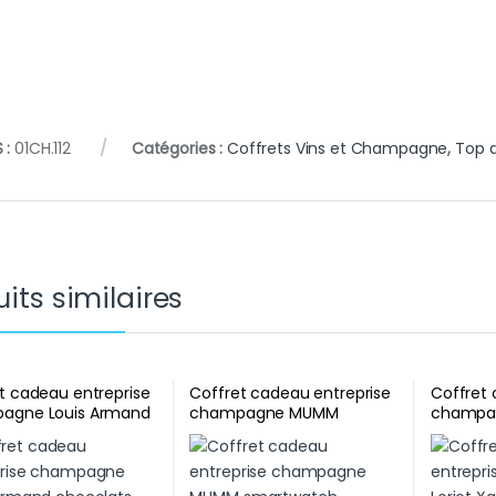
 :
01CH.112
Catégories :
Coffrets Vins et Champagne
,
Top d
its similaires
t cadeau entreprise
Coffret cadeau entreprise
Coffret 
agne Louis Armand
champagne MUMM
champag
ats Weiss
smartwatch
radio