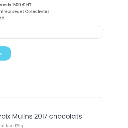
ande 1500 € HT
treprises et Collectivités
té :
offret vin Domaine Croix Mulins 2017 chocolats quantity
is
oix Mulins 2017 chocolats
at luxe 125g