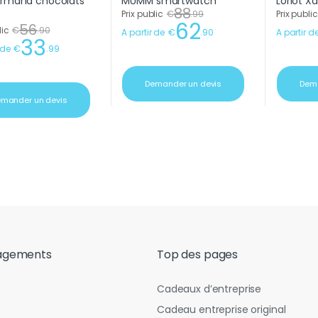
88
Prix public
€
.
99
Prix public
62
56
lic
€
.
90
A partir de
€
.
90
A partir d
33
 de
€
.
99
Demander un devis
Dema
mander un devis
agements
Top des pages
Cadeaux d’entreprise
Cadeau entreprise original