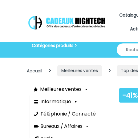
Skip to navigation
Skip to content
Catalog
Act
Search for
Accueil
Meilleures ventes
Top des
Meilleures ventes
-
41%
Informatique
Téléphonie / Connecté
Bureaux / Affaires