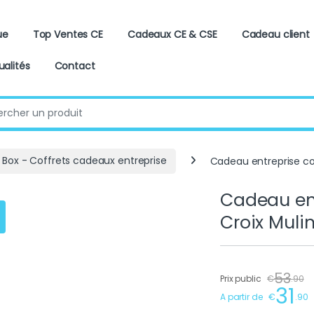
ue
Top Ventes CE
Cadeaux CE & CSE
Cadeau client
ualités
Contact
:
 Box - Coffrets cadeaux entreprise
Cadeau entreprise co
Cadeau ent
Croix Muli
53
Prix public
€
.
90
31
A partir de
€
.
90