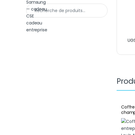
Recherche pour :
UGS
Produ
Coffre
champ
chocol