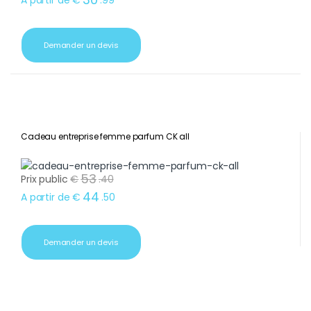
A partir de
€
.
99
Demander un devis
Cadeau entreprise femme parfum CK all
53
Prix public
€
.
40
44
A partir de
€
.
50
Demander un devis