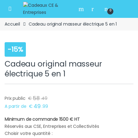
Skip to navigation
Skip to content
Open
0
Accueil
Cadeau original masseur électrique 5 en 1
-
15%
Cadeau original masseur
électrique 5 en 1
58
Prix public
€
.
49
49
A partir de
€
.
99
Minimum de commande 1500 € HT
Réservés aux CSE, Entreprises et Collectivités
Choisir votre quantité :