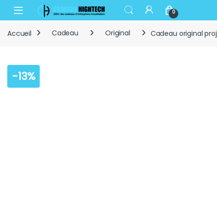
Skip to navigation
Skip to content
Open
0
Accueil
Cadeau
Original
Cadeau original pro
-
13%