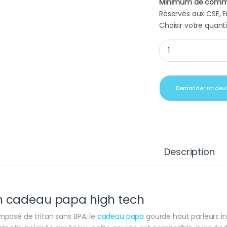
Minimum de comm
Réservés aux CSE, En
Choisir votre quanti
Cadeau papa gourde
Demander un dev
Description
n cadeau papa high tech
posé de tritan sans BPA, le
cadeau papa
gourde haut parleurs in