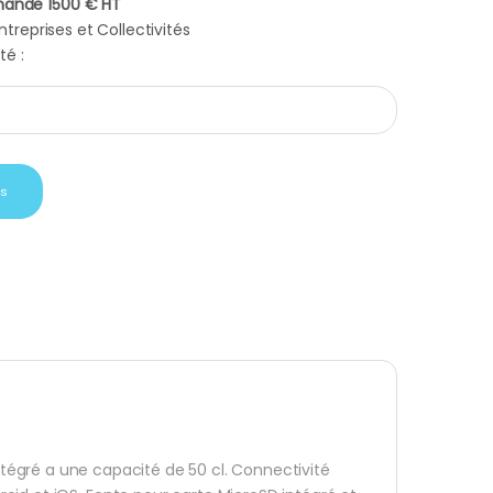
ande 1500 € HT
treprises et Collectivités
té :
 haut parleurs intégré quantity
is
tégré a une capacité de 50 cl. Connectivité