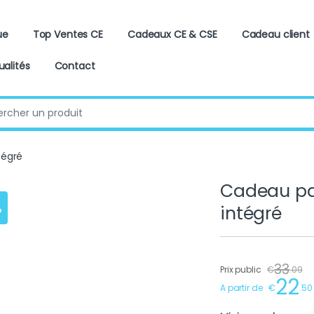
ue
Top Ventes CE
Cadeaux CE & CSE
Cadeau client
ualités
Contact
:
tégré
Cadeau pa
%
intégré
33
Prix public
€
.
09
22
A partir de
€
.
50