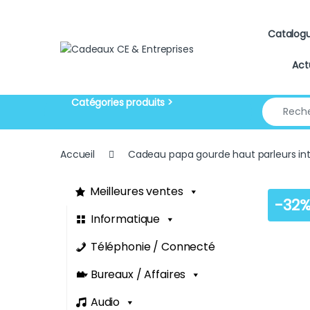
Skip to navigation
Skip to content
Catalog
Act
Search for
Accueil
Cadeau papa gourde haut parleurs in
Meilleures ventes
-
32
Informatique
Téléphonie / Connecté
Bureaux / Affaires
Audio