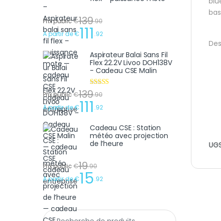
blu
bas
139
Prix public
€
.
90
111
A partir de
€
.
92
Des
Aspirateur Balai Sans Fil
Flex 22.2V Livoo DOH138V
- Cadeau CSE Malin
139
Note
4.75
Prix public
€
.
90
sur 5
111
A partir de
€
.
92
Cadeau CSE : Station
météo avec projection
de l’heure
UGS
19
Prix public
€
.
90
15
A partir de
€
.
92
Recherche pour :