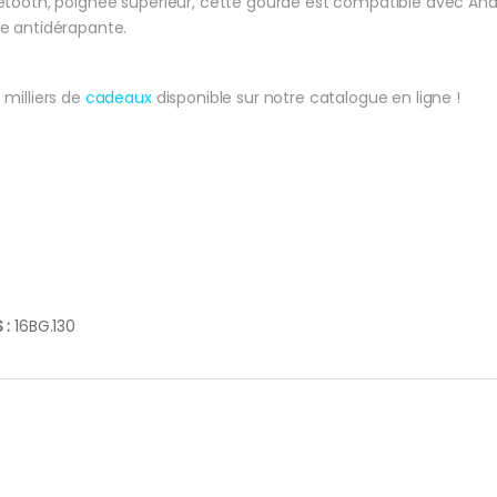
etooth, poignée supérieur, cette gourde est compatible avec Andr
e antidérapante.
 milliers de
cadeaux
disponible sur notre catalogue en ligne !
 :
16BG.130