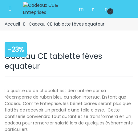
Skip to navigation
Skip to content
Open
0
Accueil
Cadeau CE tablette fèves equateur
-
23%
Cadeau CE tablette fèves
equateur
La qualité de ce chocolat est démontrée par sa
récompense de ruban bleu au salon Intersuc. En tant que
Cadeau Comité Entreprise, les bénéficiaires seront plus que
flattés de recevoir un produit d’une telle classe. Cette
confiserie conviendra tout autant et se transformera en un
cadeau pour remercier salarié lors de quelques événements
particuliers.