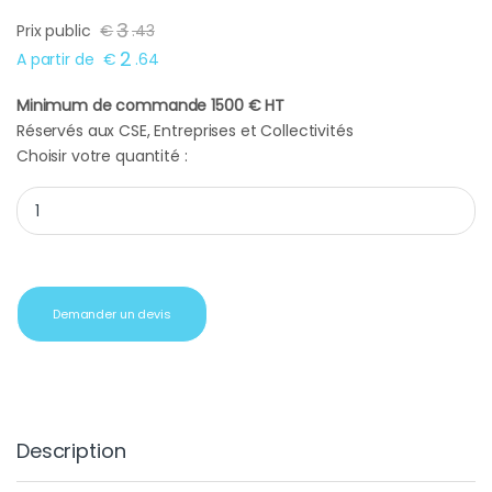
3
Prix public
€
.
43
2
A partir de
€
.
64
Minimum de commande 1500 € HT
Réservés aux CSE, Entreprises et Collectivités
Choisir votre quantité :
Cadeau CE tablette fèves equateur quantity
Demander un devis
Description