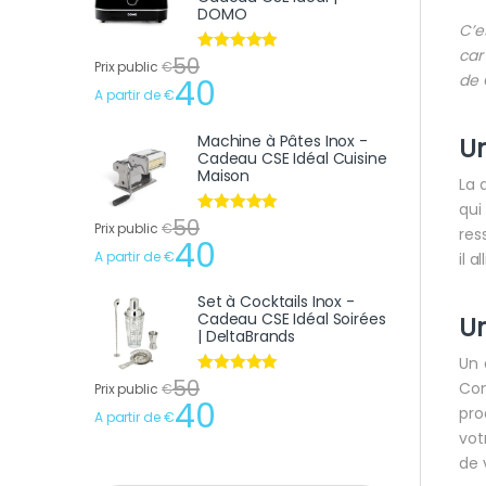
DOMO
C’e
car
50
Note
4.75
Prix public
€
sur 5
de 
40
A partir de
€
Machine à Pâtes Inox -
Un
Cadeau CSE Idéal Cuisine
Maison
La 
qui
50
Note
4.75
Prix public
€
res
sur 5
40
A partir de
€
il 
Set à Cocktails Inox -
Cadeau CSE Idéal Soirées
Un
| DeltaBrands
Un 
50
Note
4.75
Com
Prix public
€
sur 5
40
pro
A partir de
€
vot
de 