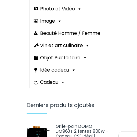
Photo et Vidéo
Image
Beauté Homme / Femme
Vin et art culinaire
Objet Publicitaire
Idée cadeau
Cadeau
Derniers produits ajoutés
Grille-pain DOMO
DO963T 2 fentes 800W -
Cadeau CSE Idéal |