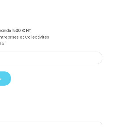
ande 1500 € HT
treprises et Collectivités
té :
c 2017 quantity
s