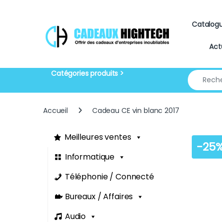
Skip to navigation
Skip to content
Catalog
Act
Search for
Accueil
Cadeau CE vin blanc 2017
Meilleures ventes
-
25
Informatique
Téléphonie / Connecté
Bureaux / Affaires
Audio