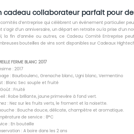
 cadeau collaborateur parfait pour de
 comités d’entreprise qui célèbrent un événement particulier peuv
t s’agir d’un anniversaire, un départ en retraite ou la prise d’un
l, la fin d’année ou autres, ce Cadeau Comité Entreprise peut 
breuses bouteilles de vins sont disponibles sur Cadeaux Hightec
VIEILLE FERME BLANC 2017
lésime : 2017
age : Bourboulenc, Grenache blanc, Ugni blanc, Vermentino
t : Blanc Sec souple et fruité
 Goût : Fruité
’oeil : Robe brillante, jaune primevère à fond vert.
nez : Nez sur les fruits verts, le froment et la noisette.
bouche : Bouche douce, délicate, champêtre et aromatique.
pérature de service : 8°C
vice : En bouteille
servation : A boire dans les 2 ans