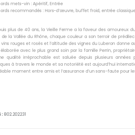
ords mets-vin : Apéritif, Entrée
ords recommandés : Hors-d’œuvre, buffet froid, entrée classique
uis plus de 40 ans, la Vieille Ferme a la faveur des amoureux du v
 de la Vallée du Rhône, chaque couleur a son terroir de prédile
 vins rouges et rosés et l’altitude des vignes du Luberon donne au
 élaborée avec le plus grand soin par la famille Perrin, proprié
ne qualité irréprochable est saluée depuis plusieurs années
tiques à travers le monde et sa notoriété est aujourd’hui internatio
éable moment entre amis et l’assurance d’un sans-faute pour les
 :
802.202231