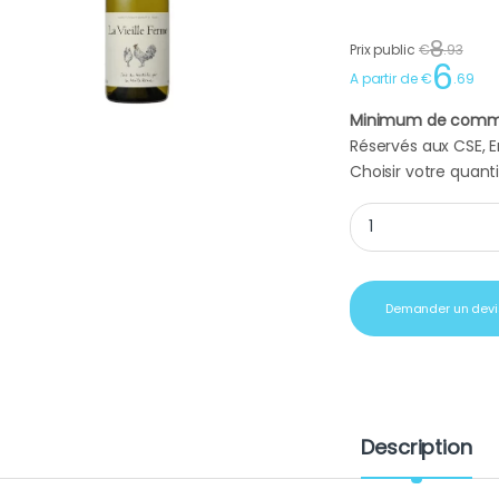
8
Prix public
€
.
93
6
A partir de
€
.
69
Minimum de comm
Réservés aux CSE, En
Choisir votre quanti
Cadeau CE vin blan
Demander un devi
Description