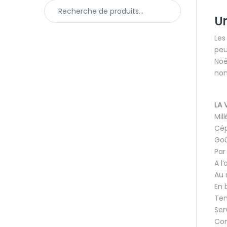
Recherche pour :
Un
Les
peu
Noë
nom
LA 
Mil
Cép
Goû
Par
A l
Au 
En 
Tem
Ser
Con