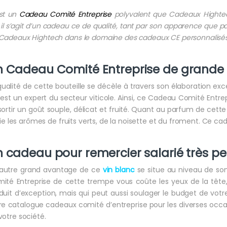
st un
Cadeau Comité Entreprise
polyvalent que Cadeaux Hightec
 il s’agit d’un cadeau ce de qualité, tant par son apparence que pa
Cadeaux Hightech dans le domaine des cadeaux CE personnalisés
 Cadeau Comité Entreprise de grande 
qualité de cette bouteille se décèle à travers son élaboration excep
 est un expert du secteur viticole. Ainsi, ce Cadeau Comité Entre
sortir un goût souple, délicat et fruité. Quant au parfum de cett
allie les arômes de fruits verts, de la noisette et du froment. Ce 
 cadeau pour remercier salarié très p
autre grand avantage de ce
vin blanc
se situe au niveau de son
ité Entreprise de cette trempe vous coûte les yeux de la tête, 
duit d’exception, mais qui peut aussi soulager le budget de votre 
re catalogue cadeaux comité d’entreprise pour les diverses occas
votre société.