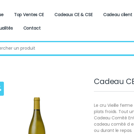
ue
Top Ventes CE
Cadeaux CE & CSE
Cadeau client
ualités
Contact
:
Cadeau CE 
%
Le cru Vieille ferm
plats froids. Tout 
Cadeau Comité Entre
cadeau comité d ent
ou durant le repas.