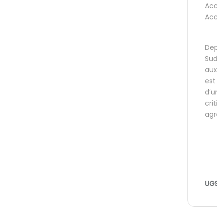
Acc
Acc
Dep
Sud
aux
est
d’u
cri
agr
UGS