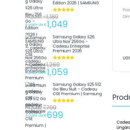
Édition 2026 | SAMSUNG
Poi
1,189
Note
4.75
Dim
Prix public
€
sur 5
1,049
A partir de
€
Samsung Galaxy S26
Ultra Noir 256Go -
Cadeau Entreprise
Premium 2026
UGS
1,269
Note
4.75
Prix public
€
sur 5
1,059
A partir de
€
Samsung Galaxy S25 512
Go Bleu Nuit - Cadeau
CSE Premium | Samsung
Produ
799
Note
4.75
Prix public
€
sur 5
699
A partir de
€
Cadeau
Ungaro