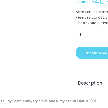
40
A partir de
€
.
9
Minimum de comm
Réservés aux CSE, En
Choisir votre quanti
Cadeaux d'affaires P
Demander un dev
Description
ure Ray Pastel Grey, stylo bille pad & stylo roller Cerruti 1881