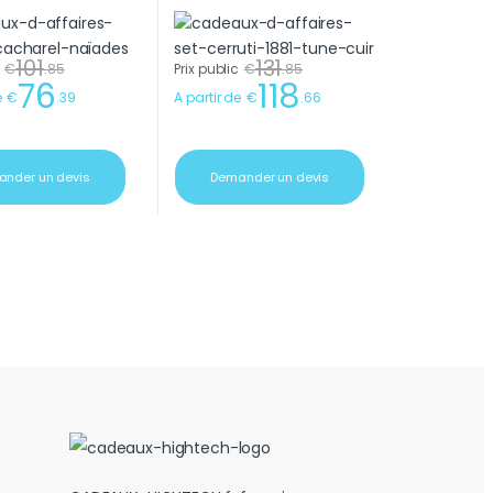
101
131
€
.
85
Prix public
€
.
85
76
118
e
€
.
39
A partir de
€
.
66
nder un devis
Demander un devis