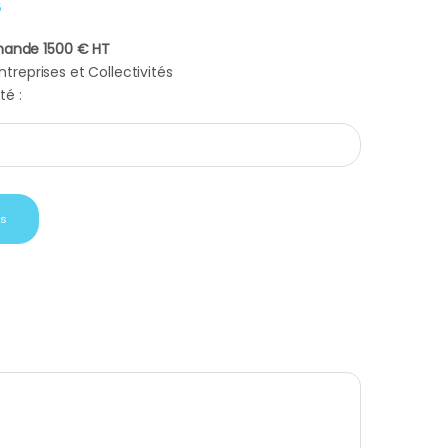
5
ande 1500 € HT
treprises et Collectivités
té :
arure Ray Pastel Grey, stylo bille pad & stylo roller Cerruti 1881 qu
is