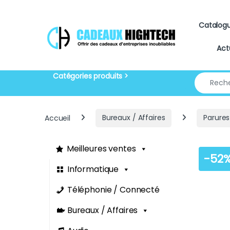
Skip to navigation
Skip to content
Catalog
Act
Search for
Accueil
Bureaux / Affaires
Parures
Meilleures ventes
-
52
Informatique
Téléphonie / Connecté
Bureaux / Affaires