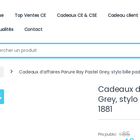
ue
Top Ventes CE
Cadeaux CE & CSE
Cadeau client
ualités
Contact
:
Cadeaux d’affaires Parure Ray Pastel Grey, stylo bille pad 
Cadeaux d’
%
Grey, stylo 
1881
85
Prix public
€