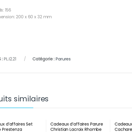
ds: 156
ension: 200 x 60 x 32 mm
 :
PL.I2.21
Catégorie :
Parures
its similaires
x d’affaires Set
Cadeaux d’affaires Parure
Cadeaux 
 Prestenza
Christian Lacroix Rhombe
Cachare