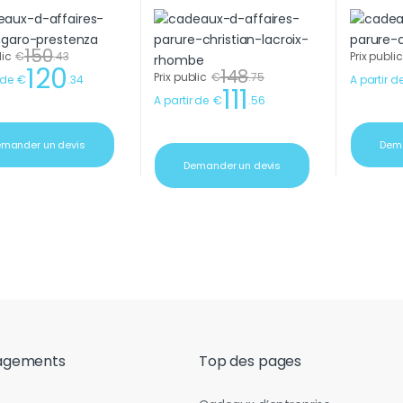
150
lic
€
.
43
Prix public
120
148
Prix public
€
.
75
 de
€
.
34
A partir d
111
A partir de
€
.
56
mander un devis
Dema
Demander un devis
agements
Top des pages