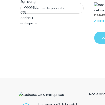
Recherche pour :
Prix pub
A partir
De
Nos eng
Une question? Un besoin?