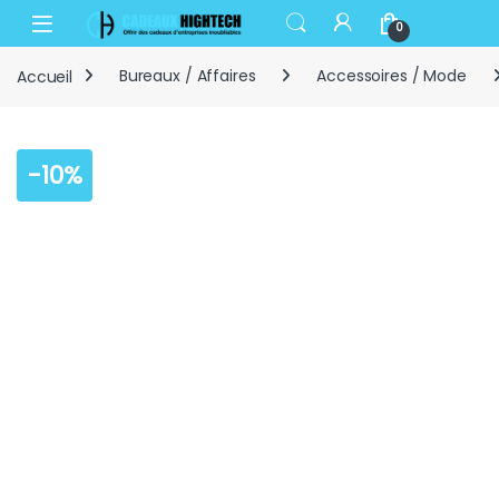
Skip to navigation
Skip to content
Open
0
Accueil
Bureaux / Affaires
Accessoires / Mode
-
10%