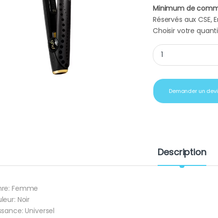
Minimum de comm
Réservés aux CSE, En
Choisir votre quanti
Cadeaux d'affaires
Demander un dev
Description
nre: Femme
leur: Noir
ssance: Universel