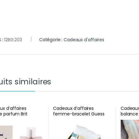
 :
12BG.203
Catégorie :
Cadeaux d'affaires
its similaires
x d’affaires
Cadeaux d’affaires
Cadeaux
 parfum Brit
femme-bracelet Guess
balance
m Wo
doré
précisio