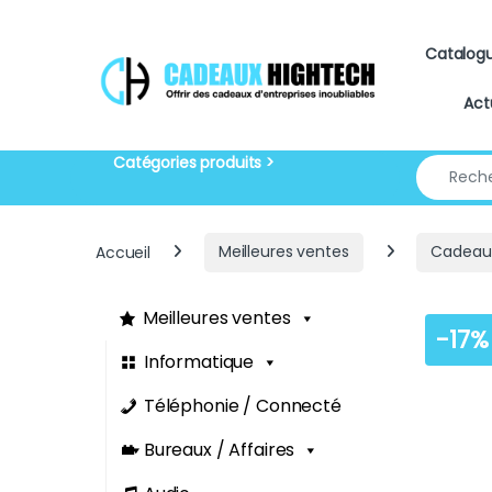
Skip to navigation
Skip to content
Catalog
Act
Search for
Accueil
Meilleures ventes
Cadeaux
Meilleures ventes
-
17%
Informatique
Téléphonie / Connecté
Bureaux / Affaires