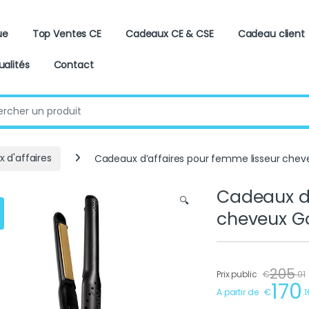
ue
Top Ventes CE
Cadeaux CE & CSE
Cadeau client
ualités
Contact
:
 d'affaires
Cadeaux d’affaires pour femme lisseur chev
Cadeaux d’
🔍
cheveux G
205
Prix public
€
.
01
170
A partir de
€
.
1