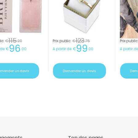
115
123
lic
€
.
20
Prix public
€
.
75
Prix public
96
99
 de
€
.
00
A partir de
€
.
00
A partir d
mander un devis
Demander un devis
Dema
agements
Top des pages