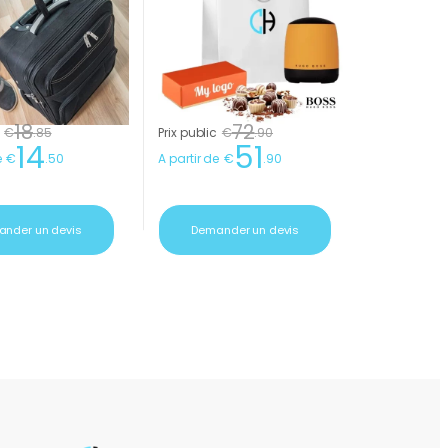
18
72
€
.
85
Prix public
€
.
90
14
51
e
€
.
50
A partir de
€
.
90
nder un devis
Demander un devis