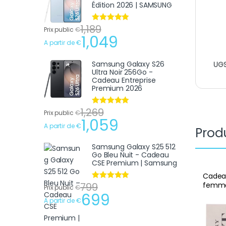
Édition 2026 | SAMSUNG
1,189
Note
4.75
Prix public
€
sur 5
1,049
A partir de
€
Samsung Galaxy S26
UGS
Ultra Noir 256Go -
Cadeau Entreprise
Premium 2026
1,269
Note
4.75
Prix public
€
sur 5
1,059
A partir de
€
Produ
Samsung Galaxy S25 512
Go Bleu Nuit - Cadeau
CSE Premium | Samsung
Cadeau
femme
799
Note
4.75
Prix public
€
sur 5
Rhyth
699
A partir de
€