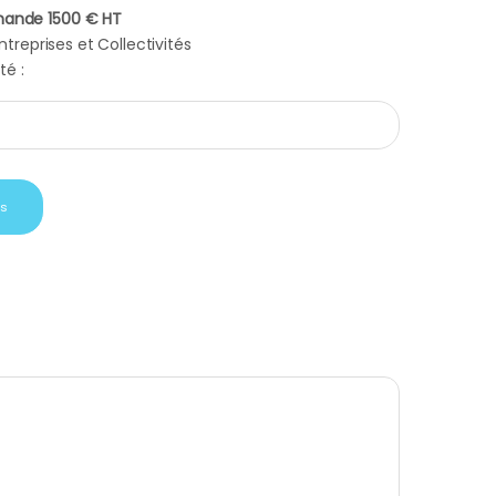
ande 1500 € HT
treprises et Collectivités
té :
 pour femme lisseur cheveux Gold mini GHD quantity
is