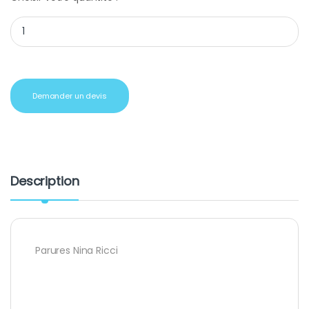
Cadeaux d'affaires Set Nina Ricci carnet et stylo quantity
Demander un devis
Description
Parures Nina Ricci