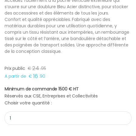
Accédez facilement à la poche verticale extérieure qui
s’ouvre sur une doublure Bleu Acier distinctive, pour stocker
des accessoires et des éléments de tous les jours.
Confort et qualité appréciables. Fabriqué avec des
matériaux durables pour une utilisation quotidienne, y
compris un tissu résistant aux intempéries, un rembourrage
tissé sur le côté et l’arrière, une bandoulière détachable et
des poignées de transport solides. Une approche différente
de la conception classique.
24
Prix public
€
.
95
16
A partir de
€
.
90
Minimum de commande 1500 € HT
Réservés aux CSE, Entreprises et Collectivités
Choisir votre quantité :
Cadeaux d'entreprise sacoche ordinateur portable 15,6" grise q