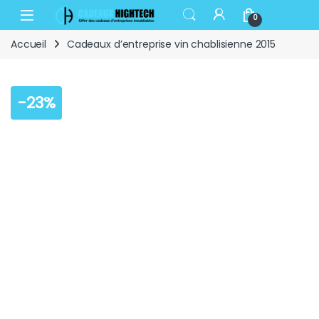
Skip to navigation
Skip to content
Open
0
Accueil
Cadeaux d’entreprise vin chablisienne 2015
-
23%