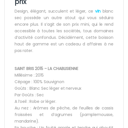
prix
Design, élégant, succulent et léger, ce
vin
blanc
sec possède un autre atout qui vous séduira
encore plus. Il s’agit de son prix mini, qui le rend
accessible à toutes les sociétés, tous domaines
d’activité confondus. Décidément, cette boisson
haut de gamme est un cadeau d affaires à ne
pas rater.
SAINT BRIS 2015 – LA CHABLISIENNE
Millésime : 2015
Cépage : 100% Sauvignon
Goûts : Blanc Sec léger et nerveux
Par Goûts : Sec
A l’oeil : Robe or léger.
Au nez : Arômes de pêche, de feuilles de cassis
froissées et d’agrumes (pamplemousse,
mandarine).
En bouche : Un fruité ample et tendre qui aboutit