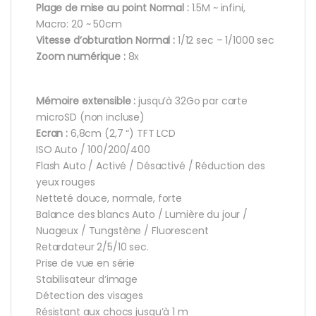
Plage de mise au point Normal :
1.5M ~ infini,
Macro: 20 ~ 50cm
Vitesse d’obturation Normal :
1/12 sec – 1/1000 sec
Zoom numérique :
8x
Mémoire extensible :
jusqu’à 32Go par carte
microSD (non incluse)
Ecran :
6,8cm (2,7 “) TFT LCD
ISO Auto / 100/200/400
Flash Auto / Activé / Désactivé / Réduction des
yeux rouges
Netteté douce, normale, forte
Balance des blancs Auto / Lumière du jour /
Nuageux / Tungstène / Fluorescent
Retardateur 2/5/10 sec.
Prise de vue en série
Stabilisateur d’image
Détection des visages
Résistant aux chocs jusqu’à 1 m