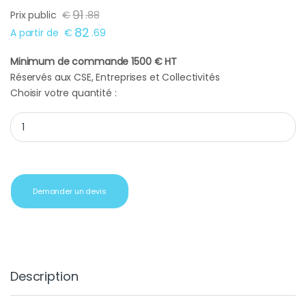
91
Prix public
€
.
88
82
A partir de
€
.
69
Minimum de commande 1500 € HT
Réservés aux CSE, Entreprises et Collectivités
Choisir votre quantité :
Caméra sport sous marine Easypix océan rose quantity
Demander un devis
Description