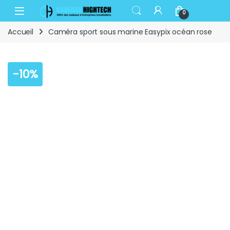
Skip to navigation
Skip to content
Open
0
Accueil
Caméra sport sous marine Easypix océan rose
-
10%