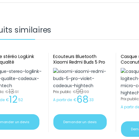
its similaires
 stéréo LogiLink
Ecouteurs Bluetooth
Casque 
qualité
Xiaomi Redmi Buds 5 Pro
Coconut
Violet cadeau d’entreprise
13
99
lic
€
.
91
Prix public
€
.
99
12
68
Prix public
 de
€
.
52
A partir de
€
.
33
A partir d
mander un devis
Demander un devis
Dema