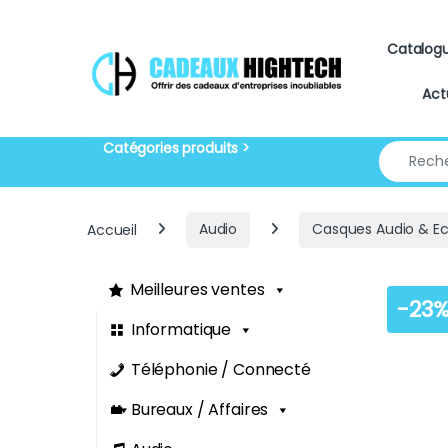
Skip to navigation
Skip to content
Catalog
Act
Search for
Accueil
Audio
Casques Audio & E
Meilleures ventes
-
23
Informatique
Téléphonie / Connecté
Bureaux / Affaires