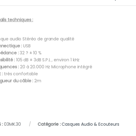
ails techniques :
que audio Stéréo de grande qualité
nectique :
USB
édance :
32 ? ± 10 %
ibilité :
105 dB ± 3dB S.P.L , environ 1 kHz
quences :
20 à 20.000 Hz Microphone intégré
 :
très confortable
gueur du câble :
2m
 :
03MK.30
Catégorie :
Casques Audio & Ecouteurs