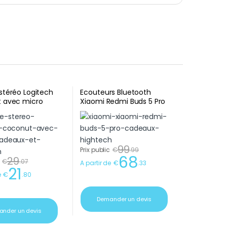
stéréo Logitech
Ecouteurs Bluetooth
 avec micro
Xiaomi Redmi Buds 5 Pro
Blanc cadeaux d’entreprise
99
Prix public
€
.
99
68
29
€
.
07
A partir de
€
.
33
21
e
€
.
80
Demander un devis
nder un devis