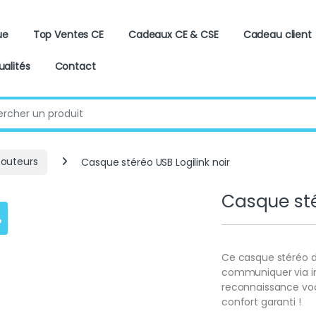
ue
Top Ventes CE
Cadeaux CE & CSE
Cadeau client
ualités
Contact
:
couteurs
Casque stéréo USB Logilink noir
Casque sté
%
Ce casque stéréo de 
communiquer via in
reconnaissance vocal
confort garanti !