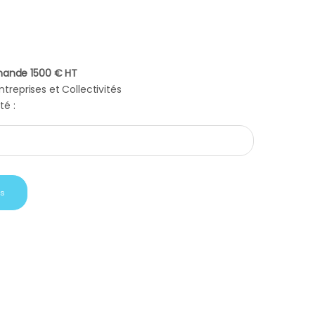
ande 1500 € HT
treprises et Collectivités
té :
ogilink noir quantity
is