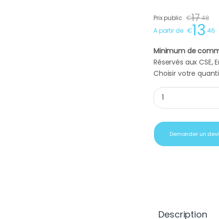
17
Prix public
€
.
48
13
A partir de
€
.
46
Minimum de comm
Réservés aux CSE, En
Choisir votre quanti
Casque stéréo USB L
Demander un dev
Description