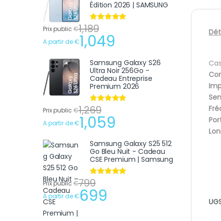
Édition 2026 | SAMSUNG
1,189
Note
4.75
Prix public
€
Dét
sur 5
1,049
A partir de
€
Samsung Galaxy S26
Cas
Ultra Noir 256Go -
Con
Cadeau Entreprise
Imp
Premium 2026
Sens
1,269
Fré
Note
4.75
Prix public
€
sur 5
1,059
Port
A partir de
€
Lon
Samsung Galaxy S25 512
Go Bleu Nuit - Cadeau
CSE Premium | Samsung
799
Note
4.75
Prix public
€
sur 5
699
A partir de
€
UGS