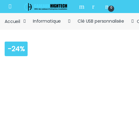
Skip to navigation
Skip to content
Open
0
Accueil
Informatique
Clé USB personnalisée
-
24%