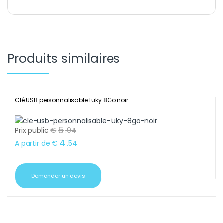
Produits similaires
Clé USB personnalisable Luky 8Go noir
5
Prix public
€
.
94
4
A partir de
€
.
54
Demander un devis