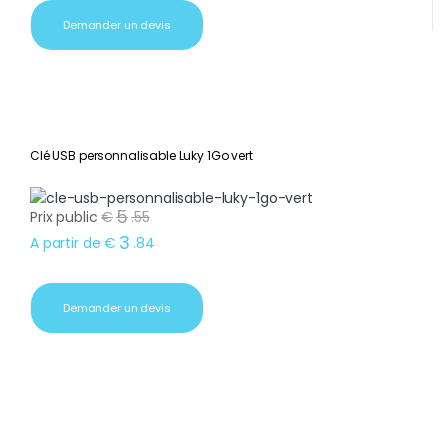
Demander un devis
Clé USB personnalisable Luky 1Go vert
5
Prix public
€
.
55
3
A partir de
€
.
84
Demander un devis